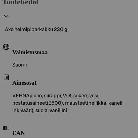
Tuotetiedot
Axo helmipiparkakku 230 g
Valmistusmaa
Suomi
Ainesosat
VEHNÄjauho, siirappi, VOI, sokeri, vesi,
nostatusaineet(E500), mausteet(neilikka, kaneli,
inkivääri), suola, vaniliini
EAN