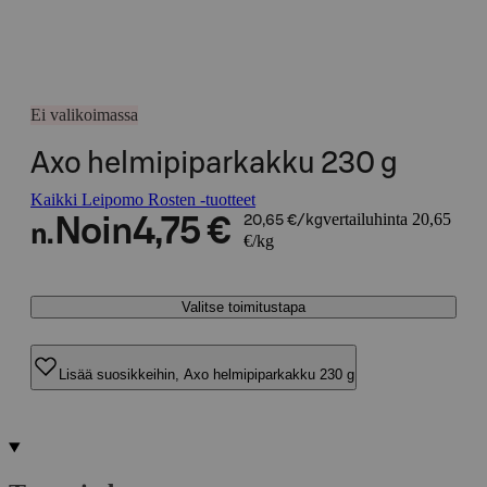
Ei valikoimassa
Axo helmipiparkakku 230 g
Kaikki Leipomo Rosten -tuotteet
vertailuhinta 20,65
Noin
4,75 €
20,65 €/kg
n.
€/kg
Valitse toimitustapa
Lisää suosikkeihin, Axo helmipiparkakku 230 g