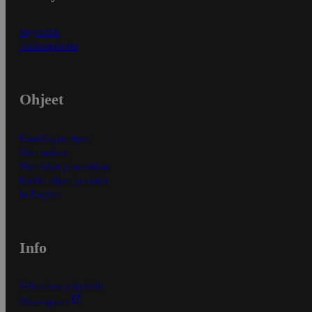
Myymälät
Asiakaspalvelu
Ohjeet
Ensitilaajan ohjeet
Näin maksat
Näin tilaat ja muokkaat
Kaikki ohjeet ja vinkit
In English
Info
S-Business yrityksille
Oiva-raportit