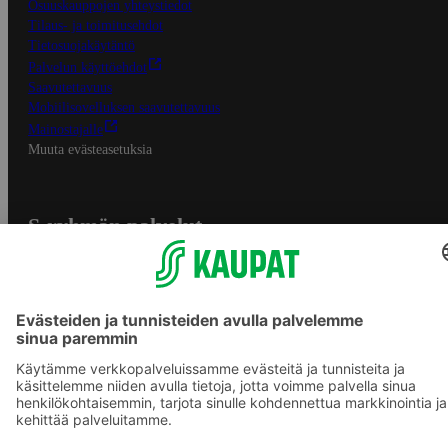
Osuuskauppojen yhteystiedot
Tilaus- ja toimitusehdot
Tietosuojakäytäntö
Palvelun käyttöehdot
Saavutettavuus
Mobiilisovelluksen saavutettavuus
Mainostajalle
Muuta evästeasetuksia
S-ryhmän palvelut
S-ryhmä
Asiakasomistajuus
Yhteishyvä Ruoka -sovellus
S-ostoslista -sovellus
Prisma.fi
Sokos.fi
S-Pankki
Yhteishyvä