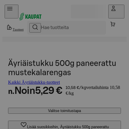
Hyppää sisältöön
Tuotteet
Äyriäistukku 500g paneerattu
mustekalarengas
Kaikki Äyriäistukku-tuotteet
vertailuhinta 10,58
Noin
5,29 €
10,58 €/kg
n.
€/kg
Valitse toimitustapa
Lisää suosikkeihin, Äyriäistukku 500g paneerattu