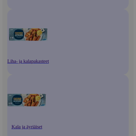
Liha- ja kalapakasteet
Kala ja äyriäiset