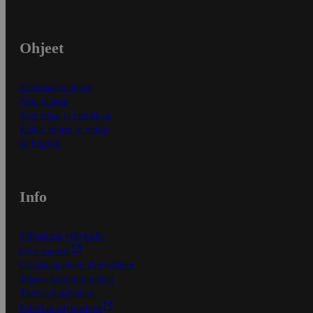
Ohjeet
Ensitilaajan ohjeet
Näin maksat
Näin tilaat ja muokkaat
Kaikki ohjeet ja vinkit
In English
Info
S-Business yrityksille
Oiva-raportit
Osuuskauppojen yhteystiedot
Tilaus- ja toimitusehdot
Tietosuojakäytäntö
Palvelun käyttöehdot