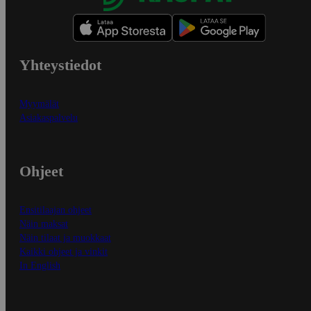
Yhteystiedot
Myymälät
Asiakaspalvelu
Ohjeet
Ensitilaajan ohjeet
Näin maksat
Näin tilaat ja muokkaat
Kaikki ohjeet ja vinkit
In English