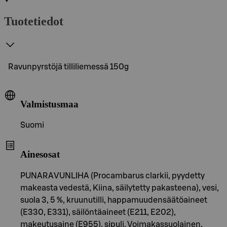
Tuotetiedot
Ravunpyrstöjä tilliliemessä 150g
Valmistusmaa
Suomi
Ainesosat
PUNARAVUNLIHA (Procambarus clarkii, pyydetty
makeasta vedestä, Kiina, säilytetty pakasteena), vesi,
suola 3, 5 %, kruunutilli, happamuudensäätöaineet
(E330, E331), säilöntäaineet (E211, E202),
makeutusaine (E955), sipuli. Voimakassuolainen.