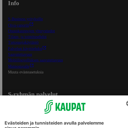
Info
S-Business yrityksille
Oiva-raportit
Osuuskauppojen yhteystiedot
Tilaus- ja toimitusehdot
Tietosuojakäytäntö
Palvelun käyttöehdot
Saavutettavuus
Mobiilisovelluksen saavutettavuus
Mainostajalle
Muuta evästeasetuksia
S-ryhmän palvelut
S-ryhmä
Asiakasomistajuus
Yhteishyvä Ruoka -sovellus