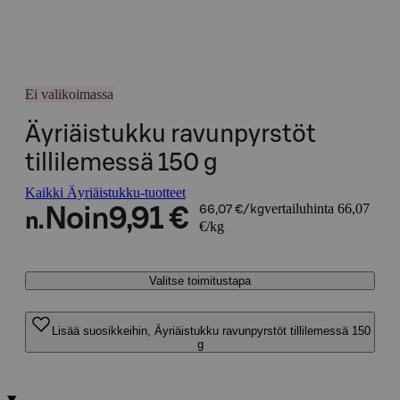
Ei valikoimassa
Äyriäistukku ravunpyrstöt
tillilemessä 150 g
Kaikki Äyriäistukku-tuotteet
vertailuhinta 66,07
Noin
9,91 €
66,07 €/kg
n.
€/kg
Valitse toimitustapa
Lisää suosikkeihin, Äyriäistukku ravunpyrstöt tillilemessä 150
g