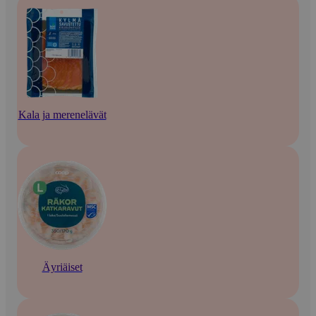
Kala ja merenelävät
Äyriäiset