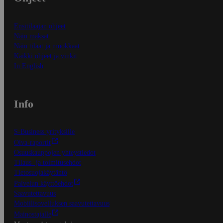
Ensitilaajan ohjeet
Näin maksat
Näin tilaat ja muokkaat
Kaikki ohjeet ja vinkit
In English
Info
S-Business yrityksille
Oiva-raportit
Osuuskauppojen yhteystiedot
Tilaus- ja toimitusehdot
Tietosuojakäytäntö
Palvelun käyttöehdot
Saavutettavuus
Mobiilisovelluksen saavutettavuus
Mainostajalle