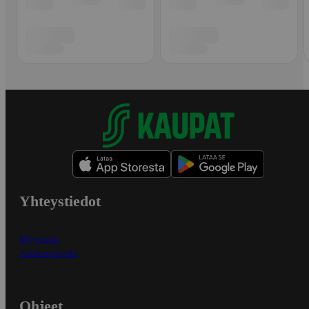
Yhteystiedot
Myymälät
Asiakaspalvelu
Ohjeet