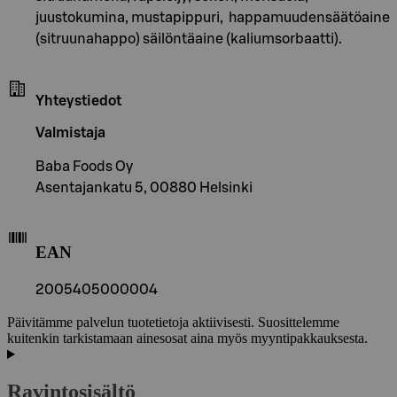
juustokumina, mustapippuri, happamuudensäätöaine
(sitruunahappo) säilöntäaine (kaliumsorbaatti).
Yhteystiedot
Valmistaja
Baba Foods Oy
Asentajankatu 5, 00880 Helsinki
EAN
2005405000004
Päivitämme palvelun tuotetietoja aktiivisesti. Suosittelemme
kuitenkin tarkistamaan ainesosat aina myös myyntipakkauksesta.
Ravintosisältö