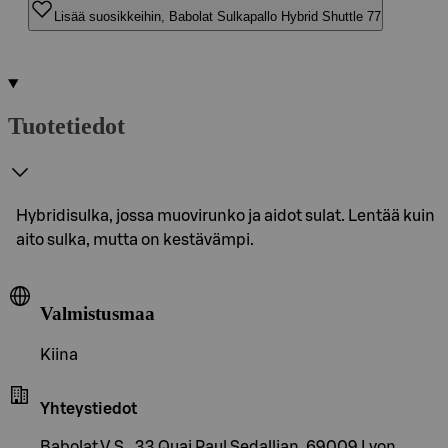
Lisää suosikkeihin, Babolat Sulkapallo Hybrid Shuttle 77
Tuotetiedot
Hybridisulka, jossa muovirunko ja aidot sulat. Lentää kuin
aito sulka, mutta on kestävämpi.
Valmistusmaa
Kiina
Yhteystiedot
Babolat V.S., 33 Quai Paul Sedallian, 69009 Lyon,