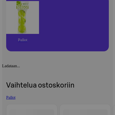
Pallot
Ladataan...
Vaihtelua ostoskoriin
Pallot
Ohita listaus