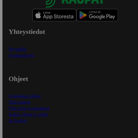
Yhteystiedot
Myymälät
Asiakaspalvelu
Ohjeet
Ensitilaajan ohjeet
Näin maksat
Näin tilaat ja muokkaat
Kaikki ohjeet ja vinkit
In English