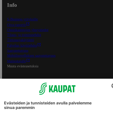
Info
S-Business yrityksille
Oiva-raportit
Osuuskauppojen yhteystiedot
Tilaus- ja toimitusehdot
Tietosuojakäytäntö
Palvelun käyttöehdot
Saavutettavuus
Mobiilisovelluksen saavutettavuus
Mainostajalle
Muuta evästeasetuksia
S-ryhmän palvelut
S-ryhmä
Asiakasomistajuus
Yhteishyvä Ruoka -sovellus