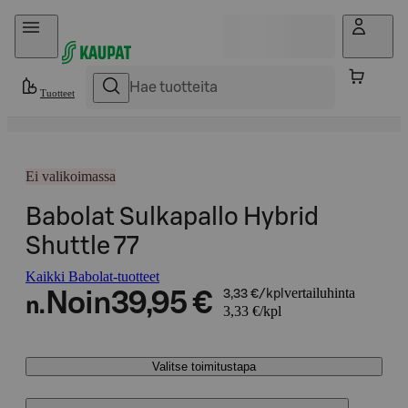
Hyppää sisältöön
Tuotteet
Ei valikoimassa
Babolat Sulkapallo Hybrid
Shuttle 77
Kaikki Babolat-tuotteet
vertailuhinta
Noin
39,95 €
3,33 €/kpl
n.
3,33 €/kpl
Valitse toimitustapa