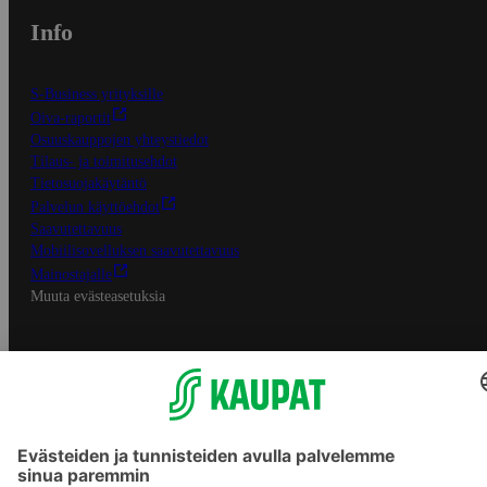
Info
S-Business yrityksille
Oiva-raportit
Osuuskauppojen yhteystiedot
Tilaus- ja toimitusehdot
Tietosuojakäytäntö
Palvelun käyttöehdot
Saavutettavuus
Mobiilisovelluksen saavutettavuus
Mainostajalle
Muuta evästeasetuksia
S-ryhmän palvelut
S-ryhmä
Asiakasomistajuus