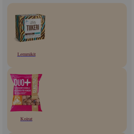
Lemmikit
Koirat