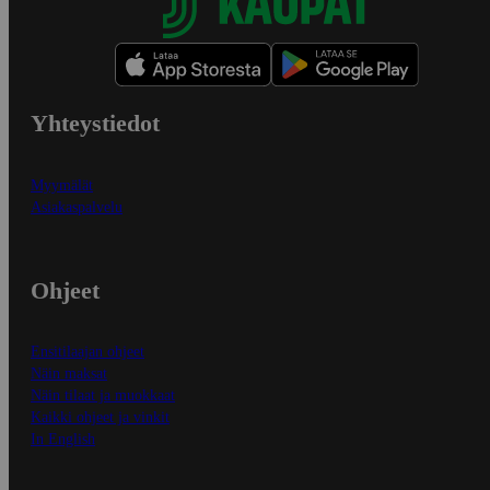
Yhteystiedot
Myymälät
Asiakaspalvelu
Ohjeet
Ensitilaajan ohjeet
Näin maksat
Näin tilaat ja muokkaat
Kaikki ohjeet ja vinkit
In English