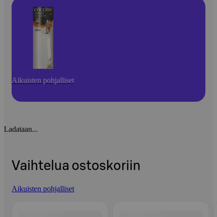
Aikuisten pohjalliset
Ladataan...
Vaihtelua ostoskoriin
Aikuisten pohjalliset
Ohita listaus