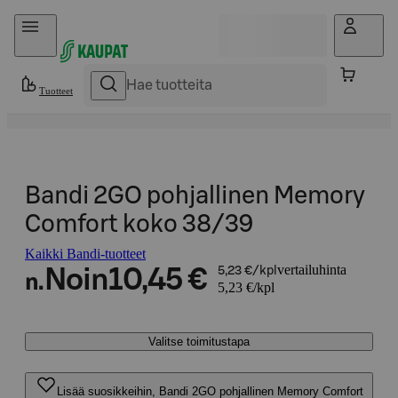
Hyppää sisältöön
Tuotteet
Bandi 2GO pohjallinen Memory
Comfort koko 38/39
Kaikki Bandi-tuotteet
vertailuhinta
Noin
10,45 €
5,23 €/kpl
n.
5,23 €/kpl
Valitse toimitustapa
Lisää suosikkeihin, Bandi 2GO pohjallinen Memory Comfort