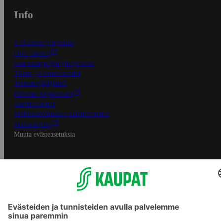
Info
S-Business yrityksille
Oiva-raportit
Osuuskauppojen yhteystiedot
Tilaus- ja toimitusehdot
Tietosuojakäytäntö
Palvelun käyttöehdot
Saavutettavuus
Mobiilisovelluksen saavutettavuus
Mainostajalle
Muuta evästeasetuksia
S-ryhmän palvelut
S-ryhmä
Asiakasomistajuus