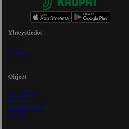
Yhteystiedot
Myymälät
Asiakaspalvelu
Ohjeet
Ensitilaajan ohjeet
Näin maksat
Näin tilaat ja muokkaat
Kaikki ohjeet ja vinkit
In English