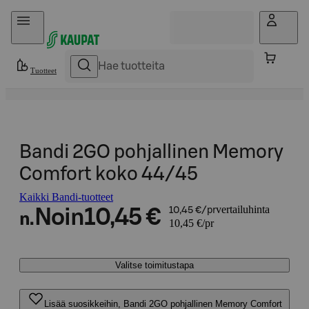
Hyppää sisältöön
Tuotteet
Bandi 2GO pohjallinen Memory
Comfort koko 44/45
Kaikki Bandi-tuotteet
vertailuhinta
Noin
10,45 €
10,45 €/pr
n.
10,45 €/pr
Valitse toimitustapa
Lisää suosikkeihin, Bandi 2GO pohjallinen Memory Comfort