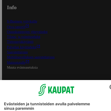
Info
S-Business yrityksille
Oiva-raportit
Osuuskauppojen yhteystiedot
Tilaus- ja toimitusehdot
Tietosuojakäytäntö
Palvelun käyttöehdot
Saavutettavuus
Mobiilisovelluksen saavutettavuus
Mainostajalle
Muuta evästeasetuksia
S-ryhmän palvelut
S-ryhmä
Asiakasomistajuus