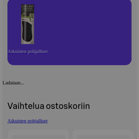
Aikuisten pohjalliset
Ladataan...
Vaihtelua ostoskoriin
Aikuisten pohjalliset
Ohita listaus