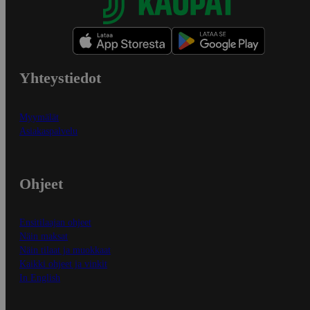
Yhteystiedot
Myymälät
Asiakaspalvelu
Ohjeet
Ensitilaajan ohjeet
Näin maksat
Näin tilaat ja muokkaat
Kaikki ohjeet ja vinkit
In English