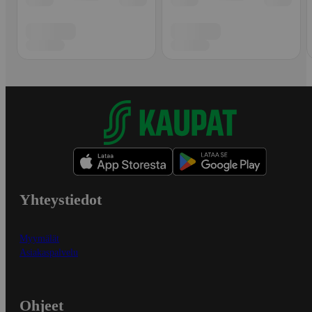
Yhteystiedot
Myymälät
Asiakaspalvelu
Ohjeet