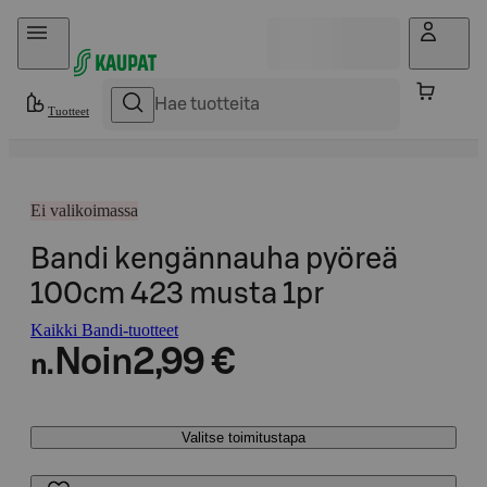
Hyppää sisältöön
Tuotteet
Ei valikoimassa
Bandi kengännauha pyöreä
100cm 423 musta 1pr
Kaikki Bandi-tuotteet
Noin
2,99 €
n.
Valitse toimitustapa