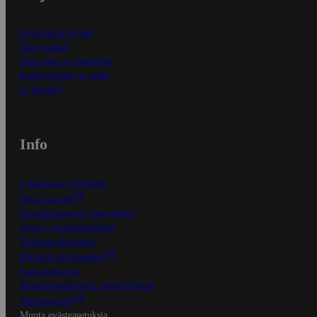
Ensitilaajan ohjeet
Näin maksat
Näin tilaat ja muokkaat
Kaikki ohjeet ja vinkit
In English
Info
S-Business yrityksille
Oiva-raportit
Osuuskauppojen yhteystiedot
Tilaus- ja toimitusehdot
Tietosuojakäytäntö
Palvelun käyttöehdot
Saavutettavuus
Mobiilisovelluksen saavutettavuus
Mainostajalle
Muuta evästeasetuksia