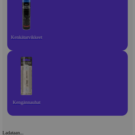
Kenkätarvikkeet
Kengännauhat
Ladataan...