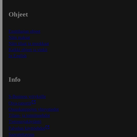
Ohjeet
Ensitilaajan ohjeet
Näin maksat
Näin tilaat ja muokkaat
Kaikki ohjeet ja vinkit
In English
Info
S-Business yrityksille
Oiva-raportit
Osuuskauppojen yhteystiedot
Tilaus- ja toimitusehdot
Tietosuojakäytäntö
Palvelun käyttöehdot
Saavutettavuus