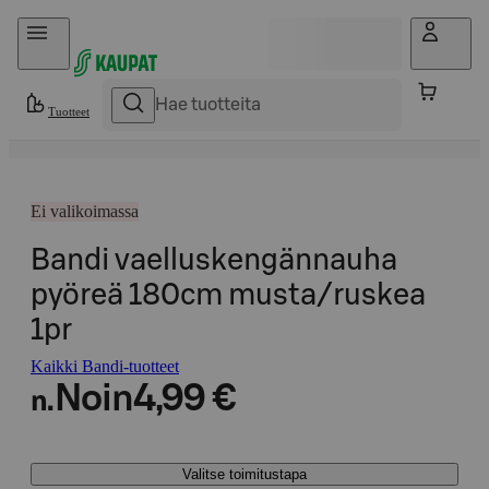
Hyppää sisältöön
Tuotteet
Ei valikoimassa
Bandi vaelluskengännauha
pyöreä 180cm musta/ruskea
1pr
Kaikki Bandi-tuotteet
Noin
4,99 €
n.
Valitse toimitustapa