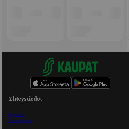
Yhteystiedot
Myymälät
Asiakaspalvelu