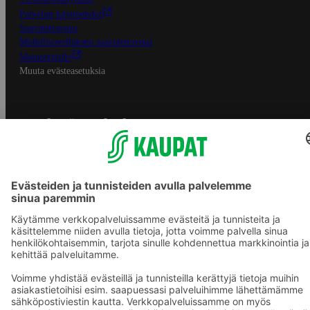
Palvelun käyttöehdot
Saavutettavuus
Mobiilisovelluksen saavutettavuus
Mainostajalle
Muuta evästeasetuksia
S-ryhmän palvelut
S-ryhmä
Asiakasomistajuus
Yhteishyvä Ruoka -sovellus
S-ostoslista -sovellus
Prisma.fi
Sokos.fi
S-Pankki
Yhteishyvä
Sokos Hotels
Raflaamo