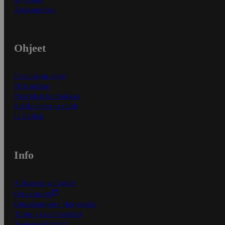
Asiakaspalvelu
Ohjeet
Ensitilaajan ohjeet
Näin maksat
Näin tilaat ja muokkaat
Kaikki ohjeet ja vinkit
In English
Info
S-Business yrityksille
Oiva-raportit
Osuuskauppojen yhteystiedot
Tilaus- ja toimitusehdot
Tietosuojakäytäntö