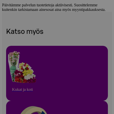
Päivitämme palvelun tuotetietoja aktiivisesti. Suosittelemme
kuitenkin tarkistamaan ainesosat aina myös myyntipakkauksesta.
Katso myös
Kukat ja koti