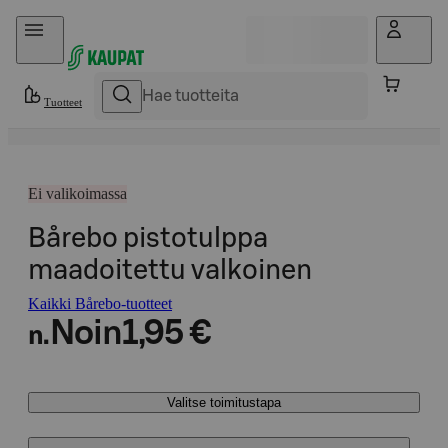
Hyppää sisältöön
Tuotteet
Ei valikoimassa
Bårebo pistotulppa
maadoitettu valkoinen
Kaikki Bårebo-tuotteet
Noin
1,95 €
n.
Valitse toimitustapa