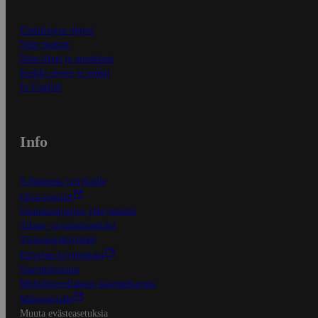
Ensitilaajan ohjeet
Näin maksat
Näin tilaat ja muokkaat
Kaikki ohjeet ja vinkit
In English
Info
S-Business yrityksille
Oiva-raportit
Osuuskauppojen yhteystiedot
Tilaus- ja toimitusehdot
Tietosuojakäytäntö
Palvelun käyttöehdot
Saavutettavuus
Mobiilisovelluksen saavutettavuus
Mainostajalle
Muuta evästeasetuksia