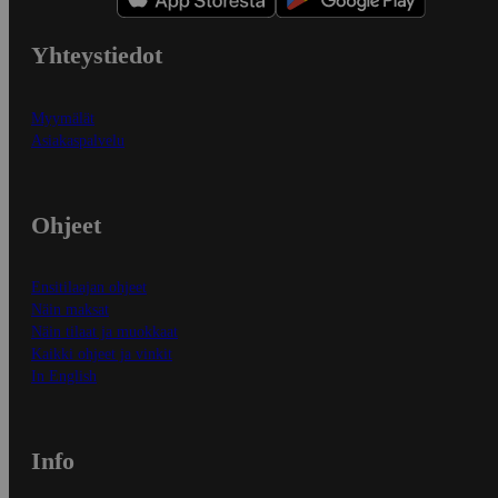
Yhteystiedot
Myymälät
Asiakaspalvelu
Ohjeet
Ensitilaajan ohjeet
Näin maksat
Näin tilaat ja muokkaat
Kaikki ohjeet ja vinkit
In English
Info