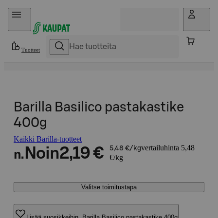
Hyppää sisältöön
Tuotteet
Barilla Basilico pastakastike
400g
Kaikki Barilla-tuotteet
vertailuhinta 5,48
Noin
2,19 €
5,48 €/kg
n.
€/kg
Valitse toimitustapa
Lisää suosikkeihin, Barilla Basilico pastakastike 400g