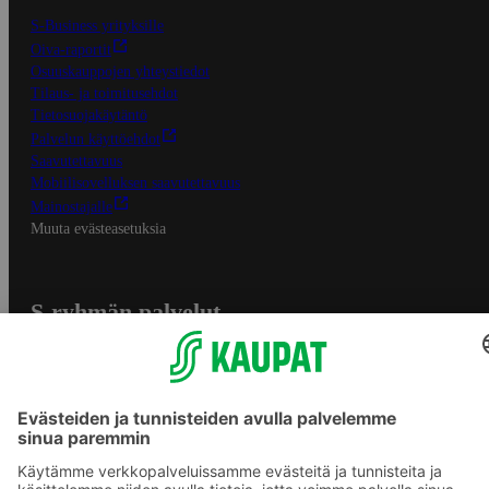
S-Business yrityksille
Oiva-raportit
Osuuskauppojen yhteystiedot
Tilaus- ja toimitusehdot
Tietosuojakäytäntö
Palvelun käyttöehdot
Saavutettavuus
Mobiilisovelluksen saavutettavuus
Mainostajalle
Muuta evästeasetuksia
S-ryhmän palvelut
S-ryhmä
Asiakasomistajuus
Yhteishyvä Ruoka -sovellus
S-ostoslista -sovellus
Prisma.fi