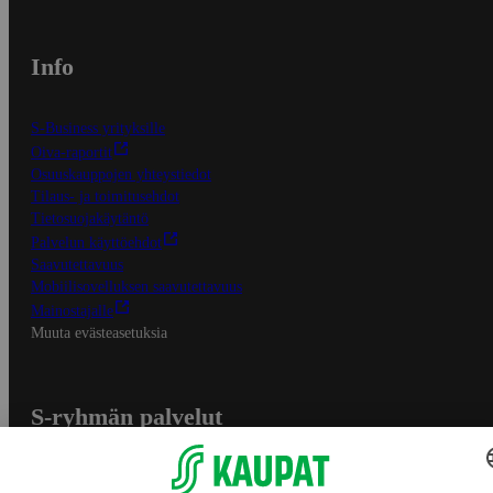
Info
S-Business yrityksille
Oiva-raportit
Osuuskauppojen yhteystiedot
Tilaus- ja toimitusehdot
Tietosuojakäytäntö
Palvelun käyttöehdot
Saavutettavuus
Mobiilisovelluksen saavutettavuus
Mainostajalle
Muuta evästeasetuksia
S-ryhmän palvelut
S-ryhmä