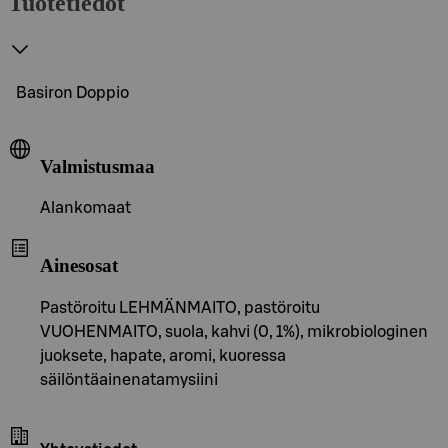
Tuotetiedot
Basiron Doppio
Valmistusmaa
Alankomaat
Ainesosat
Pastöroitu LEHMÄNMAITO, pastöroitu
VUOHENMAITO, suola, kahvi (0, 1%), mikrobiologinen
juoksete, hapate, aromi, kuoressa
säilöntäainenatamysiini