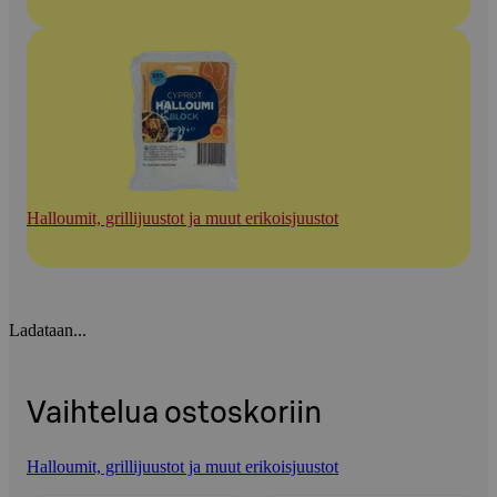
Halloumit, grillijuustot ja muut erikoisjuustot
Ladataan...
Vaihtelua ostoskoriin
Halloumit, grillijuustot ja muut erikoisjuustot
Ohita listaus