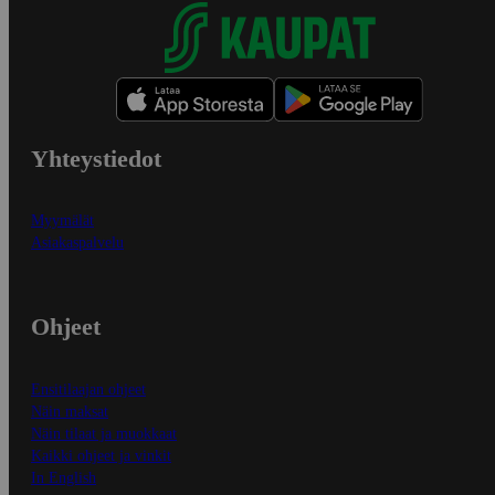
Yhteystiedot
Myymälät
Asiakaspalvelu
Ohjeet
Ensitilaajan ohjeet
Näin maksat
Näin tilaat ja muokkaat
Kaikki ohjeet ja vinkit
In English