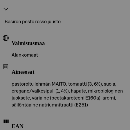
Basiron pesto rosso juusto
Valmistusmaa
Alankomaat
Ainesosat
pastöroitu lehmän MAITO, tomaatti (3, 6%), suola,
oregano/valkosipuli (1, 4%), hapate, mikrobiologinen
juoksete, väriaine (beetakaroteeni E160a), aromi,
säilöntäaine natriumnitraatti (E251)
EAN