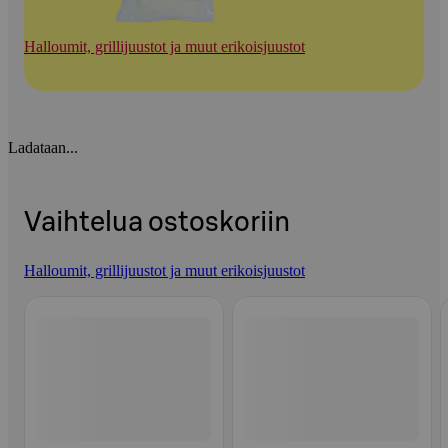
Halloumit, grillijuustot ja muut erikoisjuustot
Ladataan...
Vaihtelua ostoskoriin
Halloumit, grillijuustot ja muut erikoisjuustot
Ohita listaus