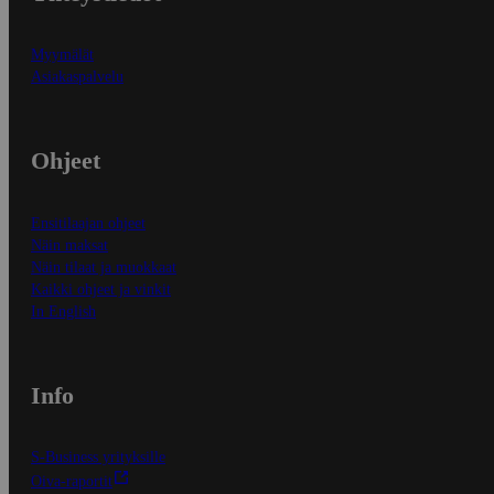
Myymälät
Asiakaspalvelu
Ohjeet
Ensitilaajan ohjeet
Näin maksat
Näin tilaat ja muokkaat
Kaikki ohjeet ja vinkit
In English
Info
S-Business yrityksille
Oiva-raportit