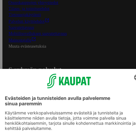
Osuuskauppojen yhteystiedot
Tilaus- ja toimitusehdot
Tietosuojakäytäntö
Palvelun käyttöehdot
Saavutettavuus
Mobiilisovelluksen saavutettavuus
Mainostajalle
Muuta evästeasetuksia
S-ryhmän palvelut
S-ryhmä
Asiakasomistajuus
Yhteishyvä Ruoka -sovellus
S-ostoslista -sovellus
Prisma.fi
Sokos.fi
S-Pankki
Yhteishyvä