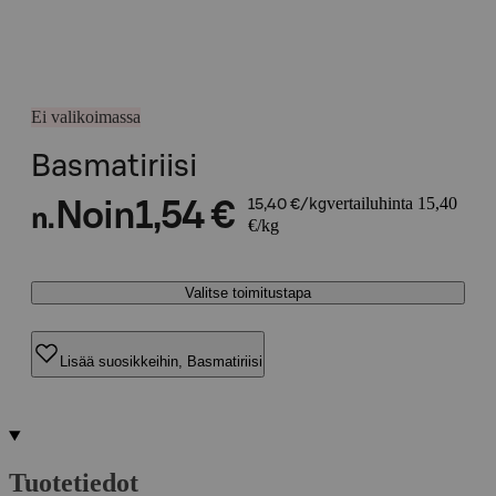
Ei valikoimassa
Basmatiriisi
vertailuhinta 15,40
Noin
1,54 €
15,40 €/kg
n.
€/kg
Valitse toimitustapa
Lisää suosikkeihin, Basmatiriisi
Tuotetiedot