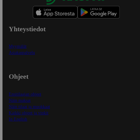
Yhteystiedot
Myymälät
Asiakaspalvelu
Ohjeet
Ensitilaajan ohjeet
Näin maksat
Näin tilaat ja muokkaat
Kaikki ohjeet ja vinkit
In English