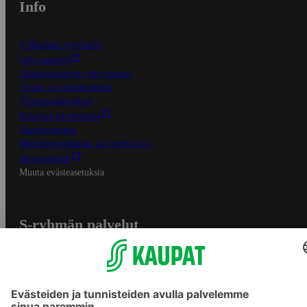
Info
S-Business yrityksille
Oiva-raportit
Osuuskauppojen yhteystiedot
Tilaus- ja toimitusehdot
Tietosuojakäytäntö
Palvelun käyttöehdot
Saavutettavuus
Mobiilisovelluksen saavutettavuus
Mainostajalle
Muuta evästeasetuksia
S-ryhmän palvelut
S-ryhmä
Asiakasomistajuus
Yhteishyvä Ruoka -sovellus