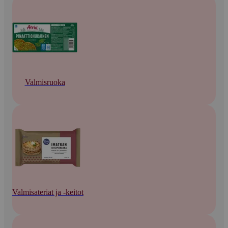
Valmisruoka
Valmisateriat ja -keitot