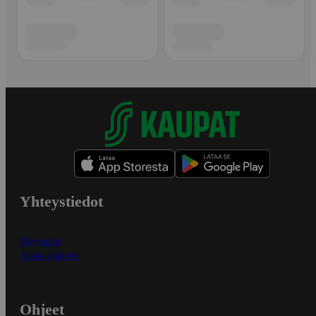
Yhteystiedot
Myymälät
Asiakaspalvelu
Ohjeet