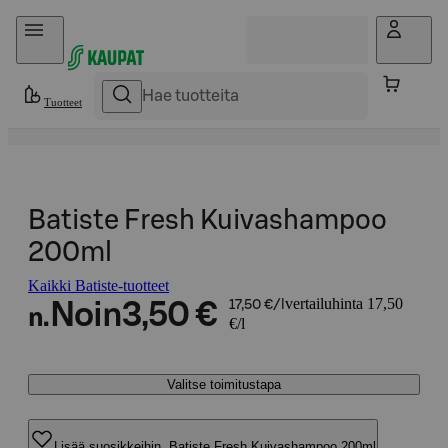
Hyppää sisältöön
Tuotteet
Batiste Fresh Kuivashampoo
200ml
Kaikki Batiste-tuotteet
vertailuhinta 17,50
Noin
3,50 €
17,50 €/l
n.
€/l
Valitse toimitustapa
Lisää suosikkeihin, Batiste Fresh Kuivashampoo 200ml