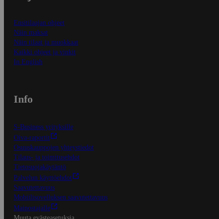
Ensitilaajan ohjeet
Näin maksat
Näin tilaat ja muokkaat
Kaikki ohjeet ja vinkit
In English
Info
S-Business yrityksille
Oiva-raportit
Osuuskauppojen yhteystiedot
Tilaus- ja toimitusehdot
Tietosuojakäytäntö
Palvelun käyttöehdot
Saavutettavuus
Mobiilisovelluksen saavutettavuus
Mainostajalle
Muuta evästeasetuksia