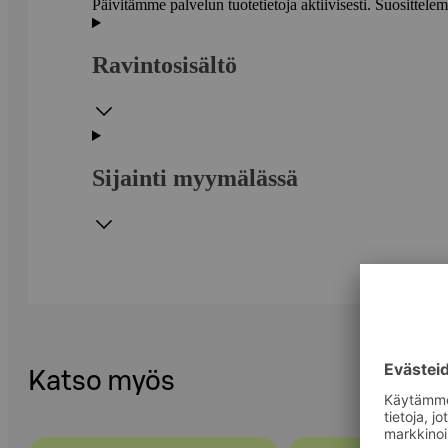
Päivitämme palvelun tuotetietoja aktiivisesti. Suositte
Ravintosisältö
Sijainti myymälässä
Katso myös