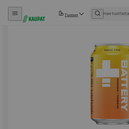
Hyppää sisältöön
Tuotteet