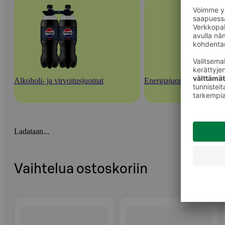
Alkoholi- ja virvoitusjuomat
Energiajuomat ja urheilu
Ladataan...
Vaihtelua ostoskoriin
Ohita listaus