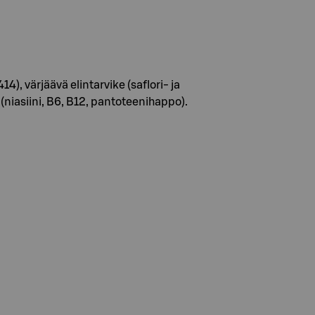
), värjäävä elintarvike (saflori- ja
(niasiini, B6, B12, pantoteenihappo).