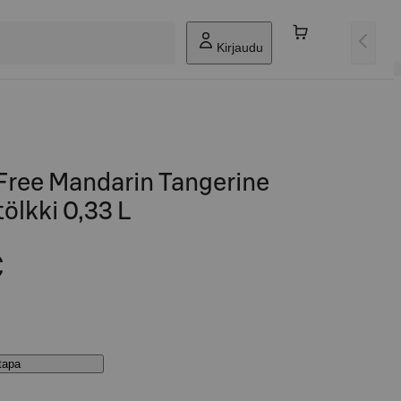
Kirjaudu
Free Mandarin Tangerine
ölkki 0,33 L
€
stapa