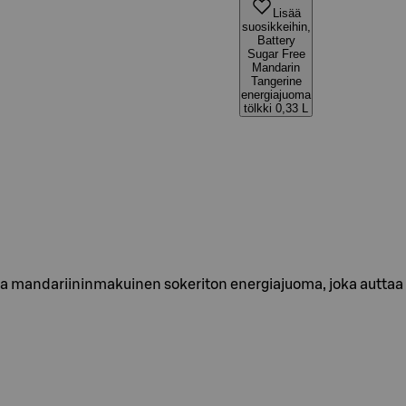
Lisää
suosikkeihin,
Battery
Sugar Free
Mandarin
Tangerine
energiajuoma
tölkki 0,33 L
sa mandariininmakuinen sokeriton energiajuoma, joka auttaa 