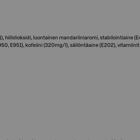
ilidioksidi, luontainen mandariiniaromi, stabilointiaine (E414
, E951), kofeiini (320mg/l), säilöntäaine (E202), vitamiinit 