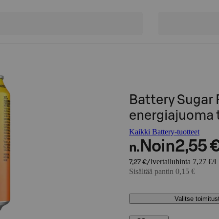
Battery Sugar 
energiajuoma t
Kaikki Battery-tuotteet
Noin
2,55 
n.
vertailuhinta 7,27 €/l
7,27 €/l
Sisältää pantin 0,15 €
Valitse toimitu