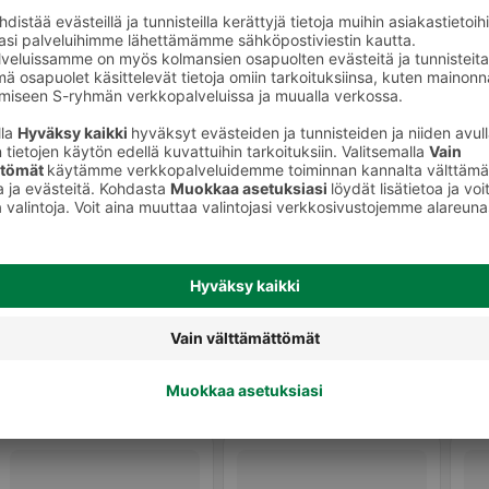
juomat
Energiajuomat