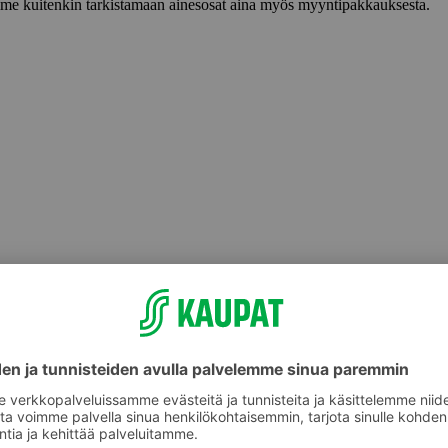
lemme kuitenkin tarkistamaan ainesosat aina myös myyntipakkauksesta.