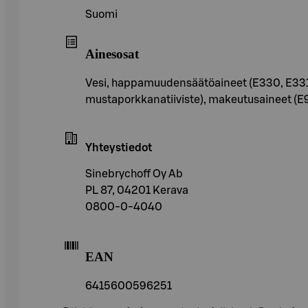
Suomi
Ainesosat
Vesi, happamuudensäätöaineet (E330, E331), hi
mustaporkkanatiiviste), makeutusaineet (E950
Yhteystiedot
Sinebrychoff Oy Ab
PL 87, 04201 Kerava
0800-0-4040
EAN
6415600596251