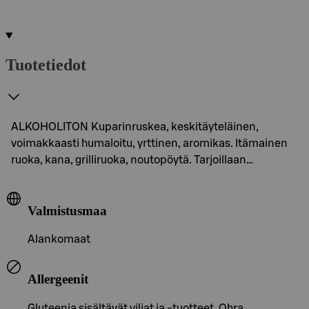
Tuotetiedot
ALKOHOLITON Kuparinruskea, keskitäyteläinen,
voimakkaasti humaloitu, yrttinen, aromikas. Itämainen
ruoka, kana, grilliruoka, noutopöytä. Tarjoillaan…
Valmistusmaa
Alankomaat
Allergeenit
Gluteenia sisältävät viljat ja -tuotteet, Ohra