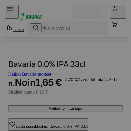
Hyppää sisältöön
Tuotteet
Bavaria 0,0% IPA 33cl
Kaikki Bavaria-tuotteet
vertailuhinta 4,70 €/l
Noin
1,65 €
4,70 €/l
n.
Sisältää pantin 0,10 €
Valitse toimitustapa
Lisää suosikkeihin, Bavaria 0,0% IPA 33cl