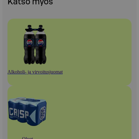
Katso myös
Alkoholi- ja virvoitusjuomat
Oluet