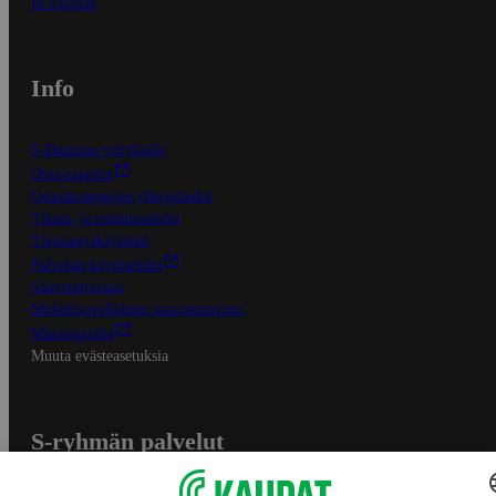
In English
Info
S-Business yrityksille
Oiva-raportit
Osuuskauppojen yhteystiedot
Tilaus- ja toimitusehdot
Tietosuojakäytäntö
Palvelun käyttöehdot
Saavutettavuus
Mobiilisovelluksen saavutettavuus
Mainostajalle
Muuta evästeasetuksia
S-ryhmän palvelut