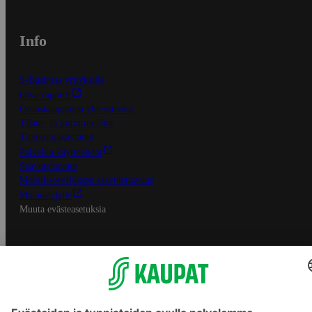
Info
S-Business yrityksille
Oiva-raportit
Osuuskauppojen yhteystiedot
Tilaus- ja toimitusehdot
Tietosuojakäytäntö
Palvelun käyttöehdot
Saavutettavuus
Mobiilisovelluksen saavutettavuus
Mainostajalle
Muuta evästeasetuksia
S-ryhmän palvelut
S-ryhmä