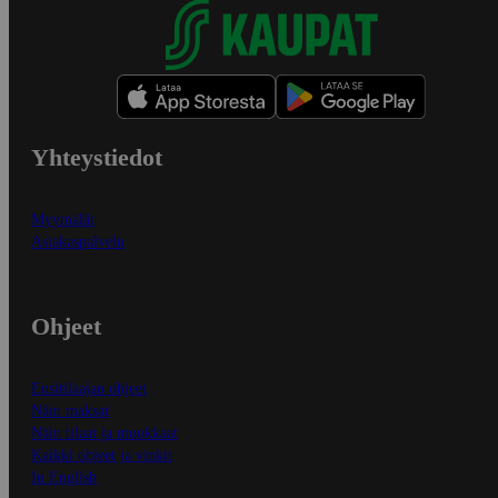
Yhteystiedot
Myymälät
Asiakaspalvelu
Ohjeet
Ensitilaajan ohjeet
Näin maksat
Näin tilaat ja muokkaat
Kaikki ohjeet ja vinkit
In English