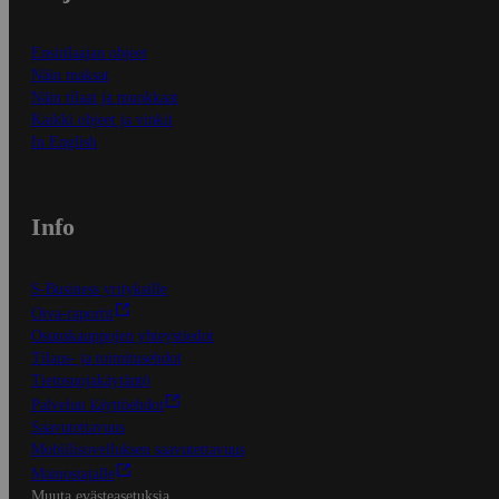
Ensitilaajan ohjeet
Näin maksat
Näin tilaat ja muokkaat
Kaikki ohjeet ja vinkit
In English
Info
S-Business yrityksille
Oiva-raportit
Osuuskauppojen yhteystiedot
Tilaus- ja toimitusehdot
Tietosuojakäytäntö
Palvelun käyttöehdot
Saavutettavuus
Mobiilisovelluksen saavutettavuus
Mainostajalle
Muuta evästeasetuksia