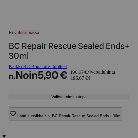
Ei valikoimassa
BC Repair Rescue Sealed Ends+
30ml
Kaikki BC Bonacure -tuotteet
vertailuhinta
Noin
5,90 €
196,67 €/l
n.
196,67 €/l
Valitse toimitustapa
Lisää suosikkeihin, BC Repair Rescue Sealed Ends+ 30ml