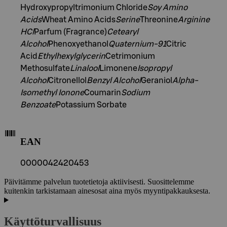
Hydroxypropyltrimonium Chloride
Soy Amino
Acids
Wheat Amino Acids
Serine
Threonine
Arginine
HCl
Parfum (Fragrance)
Cetearyl
Alcohol
Phenoxyethanol
Quaternium-91
Citric
Acid
Ethylhexylglycerin
Cetrimonium
Methosulfate
Linalool
Limonene
Isopropyl
Alcohol
Citronellol
Benzyl Alcohol
Geraniol
Alpha-
Isomethyl Ionone
Coumarin
Sodium
Benzoate
Potassium Sorbate
EAN
0000042420453
Päivitämme palvelun tuotetietoja aktiivisesti. Suosittelemme
kuitenkin tarkistamaan ainesosat aina myös myyntipakkauksesta.
Käyttöturvallisuus