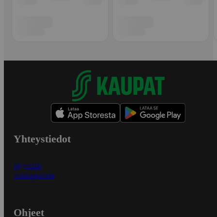
Yhteystiedot
Myymälät
Asiakaspalvelu
Ohjeet