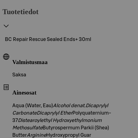
Tuotetiedot
BC Repair Rescue Sealed Ends+ 30ml
Valmistusmaa
Saksa
Ainesosat
Aqua (Water, Eau)
Alcohol denat.
Dicaprylyl
Carbonate
Dicaprylyl Ether
Polyquaternium-
37
Distearoylethyl Hydroxyethylmonium
Methosulfate
Butyrospermum Parkii (Shea)
Butter
Arginine
Hydroxypropyl Guar