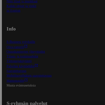
Näin tilaat ja muokkaat
Kaikki ohjeet ja vinkit
In English
Info
S-Business yrityksille
Oiva-raportit
Osuuskauppojen yhteystiedot
Tilaus- ja toimitusehdot
Tietosuojakäytäntö
Palvelun käyttöehdot
Saavutettavuus
Mobiilisovelluksen saavutettavuus
Mainostajalle
Muuta evästeasetuksia
S-ryhmän palvelut