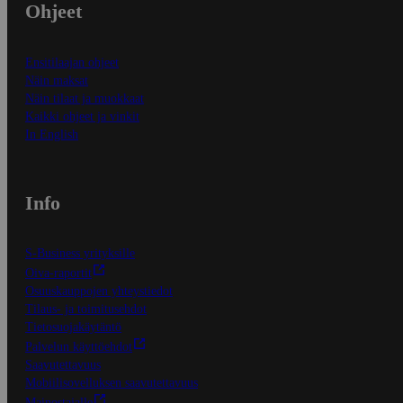
Ohjeet
Ensitilaajan ohjeet
Näin maksat
Näin tilaat ja muokkaat
Kaikki ohjeet ja vinkit
In English
Info
S-Business yrityksille
Oiva-raportit
Osuuskauppojen yhteystiedot
Tilaus- ja toimitusehdot
Tietosuojakäytäntö
Palvelun käyttöehdot
Saavutettavuus
Mobiilisovelluksen saavutettavuus
Mainostajalle