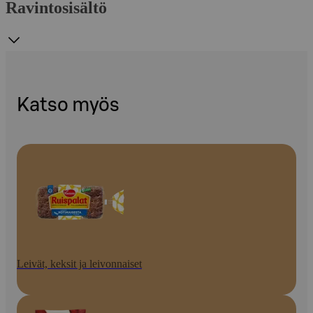
Ravintosisältö
Katso myös
Leivät, keksit ja leivonnaiset