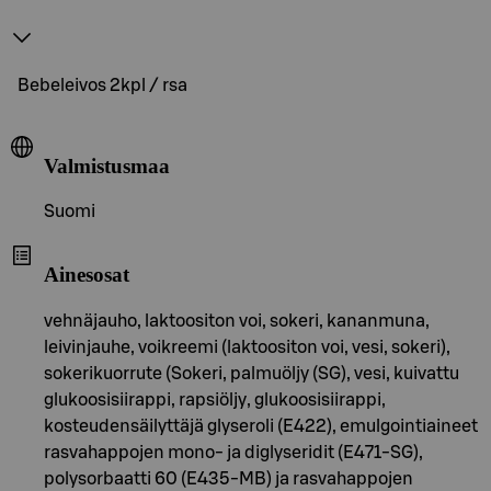
Bebeleivos 2kpl / rsa
Valmistusmaa
Suomi
Ainesosat
vehnäjauho, laktoositon voi, sokeri, kananmuna,
leivinjauhe, voikreemi (laktoositon voi, vesi, sokeri),
sokerikuorrute (Sokeri, palmuöljy (SG), vesi, kuivattu
glukoosisiirappi, rapsiöljy, glukoosisiirappi,
kosteudensäilyttäjä glyseroli (E422), emulgointiaineet
rasvahappojen mono- ja diglyseridit (E471-SG),
polysorbaatti 60 (E435-MB) ja rasvahappojen