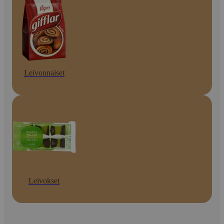
Leivonnaiset
Leivokset