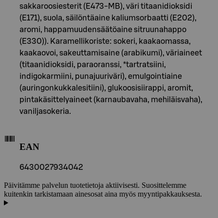
sakkaroosiesterit (E473-MB), väri titaanidioksidi
(E171), suola, säilöntäaine kaliumsorbaatti (E202),
aromi, happamuudensäätöaine sitruunahappo
(E330)). Karamellikoriste: sokeri, kaakaomassa,
kaakaovoi, sakeuttamisaine (arabikumi), väriaineet
(titaanidioksidi, paraoranssi, *tartratsiini,
indigokarmiini, punajuuriväri), emulgointiaine
(auringonkukkalesitiini), glukoosisiirappi, aromit,
pintakäsittelyaineet (karnaubavaha, mehiläisvaha),
vaniljasokeria.
EAN
6430027934042
Päivitämme palvelun tuotetietoja aktiivisesti. Suosittelemme
kuitenkin tarkistamaan ainesosat aina myös myyntipakkauksesta.