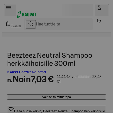
Hyppää sisältöön
Tuotteet
Beezteez Neutral Shampoo
herkkäihoisille 300ml
Kaikki Beezteez-tuotteet
vertailuhinta 23,43
Noin
7,03 €
23,43 €/l
n.
€/l
Valitse toimitustapa
Lisää suosikkeihin, Beezteez Neutral Shampoo herkkäihoisille