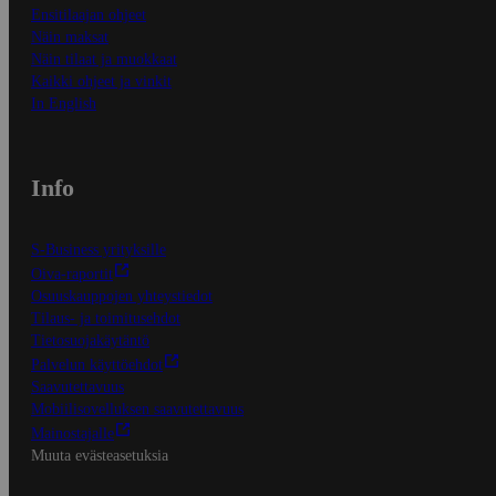
Ensitilaajan ohjeet
Näin maksat
Näin tilaat ja muokkaat
Kaikki ohjeet ja vinkit
In English
Info
S-Business yrityksille
Oiva-raportit
Osuuskauppojen yhteystiedot
Tilaus- ja toimitusehdot
Tietosuojakäytäntö
Palvelun käyttöehdot
Saavutettavuus
Mobiilisovelluksen saavutettavuus
Mainostajalle
Muuta evästeasetuksia