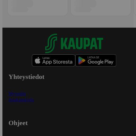
Yhteystiedot
Myymälät
Asiakaspalvelu
Ohjeet