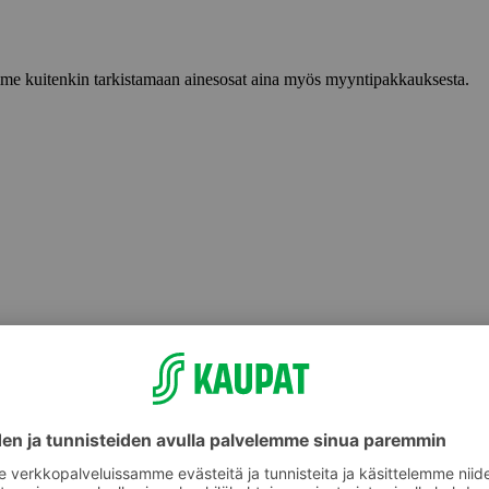
lemme kuitenkin tarkistamaan ainesosat aina myös myyntipakkauksesta.