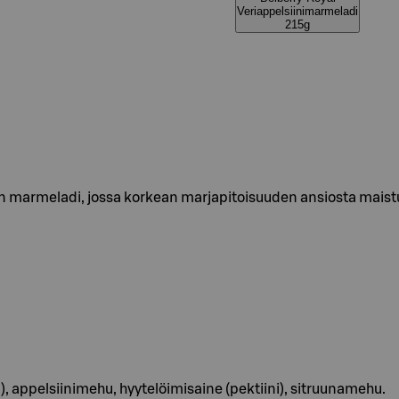
Veriappelsiinimarmeladi
215g
n marmeladi, jossa korkean marjapitoisuuden ansiosta maistuv
u), appelsiinimehu, hyytelöimisaine (pektiini), sitruunamehu.