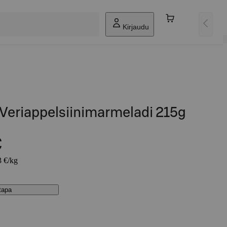
Kirjaudu
 Veriappelsiinimarmeladi 215g
€
3 €/kg
stapa