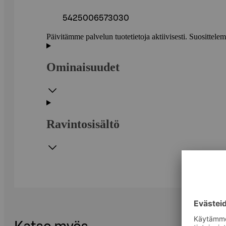
5425006573030
Päivitämme palvelun tuotetietoja aktiivisesti. Suositte
Ominaisuudet
Ravintosisältö