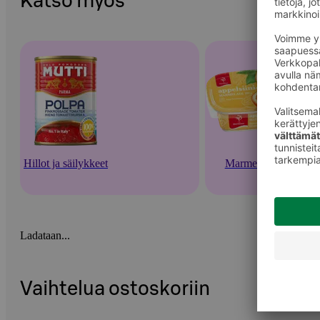
Katso myös
Hillot ja säilykkeet
Marmeladit
Ladataan...
Vaihtelua ostoskoriin