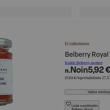
Ei valikoimassa
Belberry Royal
Kaikki Belberry-tuotteet
Noin
5,92 
n.
vertailuhinta 27,5
27,53 €/kg
Valitse toimitu
Lisää suosikkeihin,
Belberry Royal