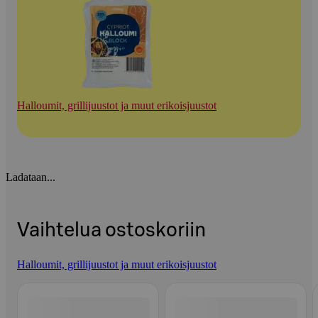
Halloumit, grillijuustot ja muut erikoisjuustot
Ladataan...
Vaihtelua ostoskoriin
Halloumit, grillijuustot ja muut erikoisjuustot
Ohita listaus