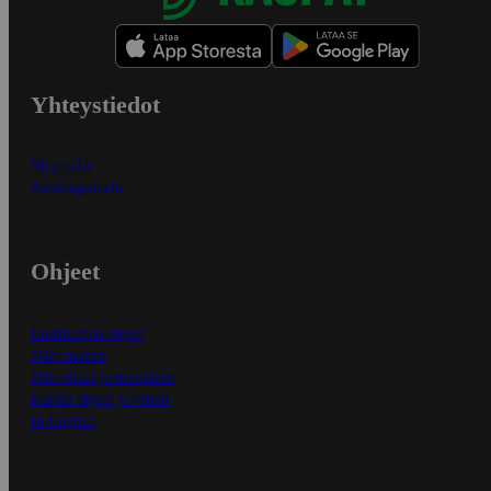
Yhteystiedot
Myymälät
Asiakaspalvelu
Ohjeet
Ensitilaajan ohjeet
Näin maksat
Näin tilaat ja muokkaat
Kaikki ohjeet ja vinkit
In English