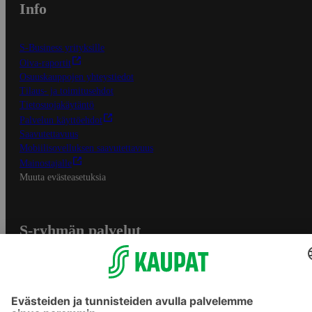
Info
S-Business yrityksille
Oiva-raportit
Osuuskauppojen yhteystiedot
Tilaus- ja toimitusehdot
Tietosuojakäytäntö
Palvelun käyttöehdot
Saavutettavuus
Mobiilisovelluksen saavutettavuus
Mainostajalle
Muuta evästeasetuksia
S-ryhmän palvelut
S-ryhmä
Asiakasomistajuus
Yhteishyvä Ruoka -sovellus