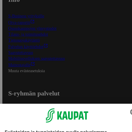
S-Business yrityksille
Oiva-raportit
Osuuskauppojen yhteystiedot
Tilaus- ja toimitusehdot
Tietosuojakäytäntö
Palvelun käyttöehdot
Saavutettavuus
Mobiilisovelluksen saavutettavuus
Mainostajalle
Muuta evästeasetuksia
S-ryhmän palvelut
S-ryhmä
Asiakasomistajuus
Yhteishyvä Ruoka -sovellus
S-ostoslista -sovellus