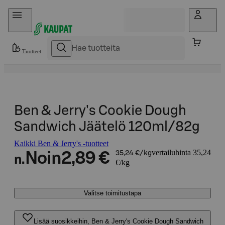
Hyppää sisältöön
Tuotteet
Ben & Jerry's Cookie Dough
Sandwich Jäätelö 120ml/82g
Kaikki Ben & Jerry's -tuotteet
vertailuhinta 35,24
Noin
2,89 €
35,24 €/kg
n.
€/kg
Valitse toimitustapa
Lisää suosikkeihin, Ben & Jerry's Cookie Dough Sandwich