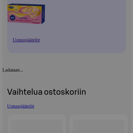
Uutuusjäätelöt
Ladataan...
Vaihtelua ostoskoriin
Uutuusjäätelöt
Ohita listaus