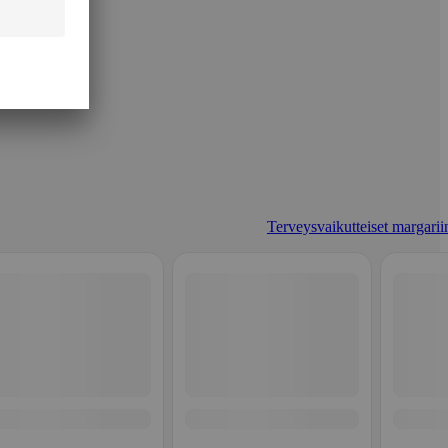
Terveysvaikutteiset margariin