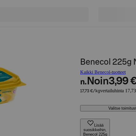
Benecol 225g 
Kaikki Benecol-tuotteet
Noin
3,99 
n.
vertailuhinta 17,7
17,73 €/kg
Valitse toimitu
Lisää
suosikkeihin,
Benecol 225g