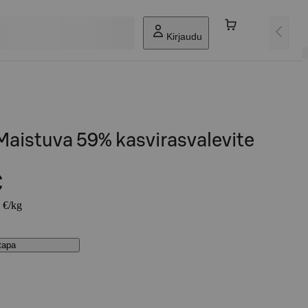
Kirjaudu
Maistuva 59% kasvirasvalevite
€
3 €/kg
stapa