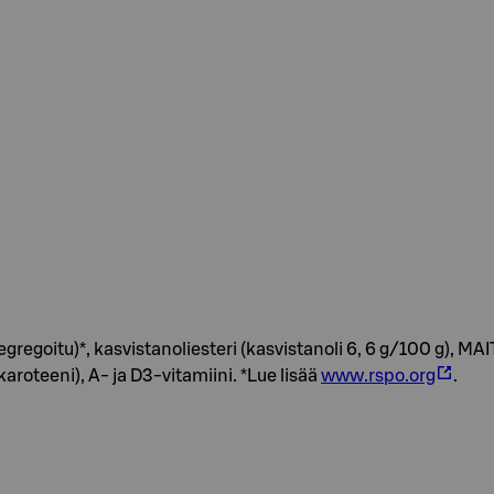
(segregoitu)*, kasvistanoliesteri (kasvistanoli 6, 6 g/100 g), M
oteeni), A- ja D3-vitamiini. *Lue lisää
www.rspo.org
.