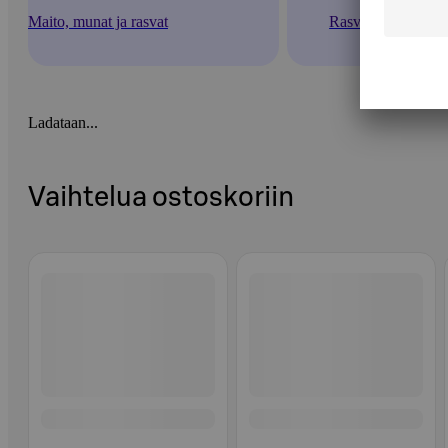
Maito, munat ja rasvat
Rasvat
Ladataan...
Vaihtelua ostoskoriin
Ohita listaus