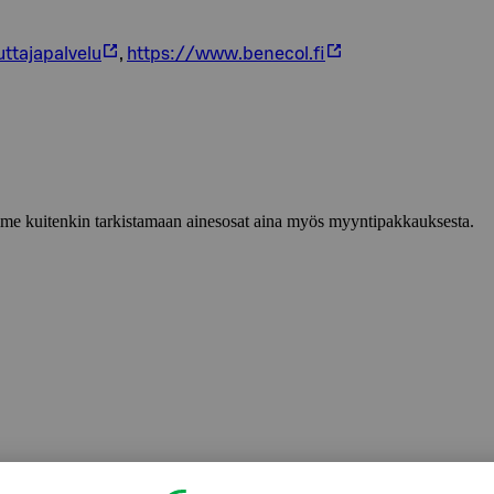
ttajapalvelu
,
https://www.benecol.fi
lemme kuitenkin tarkistamaan ainesosat aina myös myyntipakkauksesta.