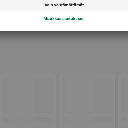
Terveysvaikutteiset margariinit