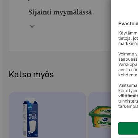
Sijainti myymälässä
Katso myös