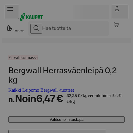
Hyppää sisältöön
Tuotteet
Ei valikoimassa
Bergwall Herrasväenleipä 0,2
kg
Kaikki Leipomo Bergwall -tuotteet
vertailuhinta 32,35
Noin
6,47 €
32,35 €/kg
n.
€/kg
Valitse toimitustapa