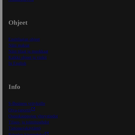
Ohjeet
Ensitilaajan ohjeet
Näin maksat
Näin tilaat ja muokkaat
Kaikki ohjeet ja vinkit
In English
Info
S-Business yrityksille
Oiva-raportit
Osuuskauppojen yhteystiedot
Tilaus- ja toimitusehdot
Tietosuojakäytäntö
Palvelun käyttöehdot