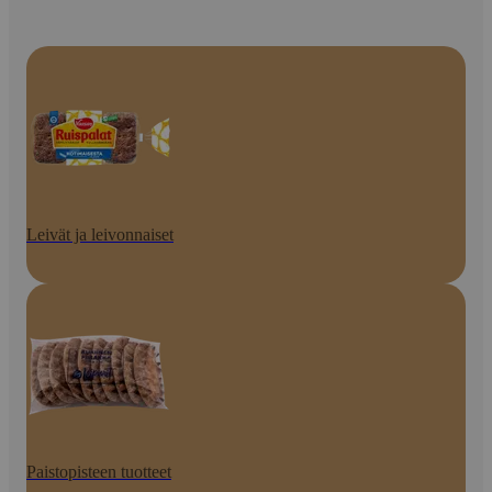
Leivät ja leivonnaiset
Paistopisteen tuotteet