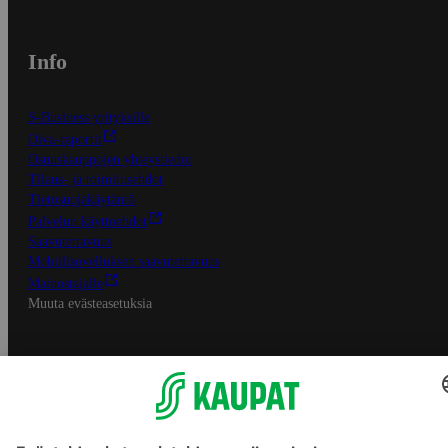
Info
S-Business yrityksille
Oiva-raportit
Osuuskauppojen yhteystiedot
Tilaus- ja toimitusehdot
Tietosuojakäytäntö
Palvelun käyttöehdot
Saavutettavuus
Mobiilisovelluksen saavutettavuus
Mainostajalle
Muuta evästeasetuksia
S-ryhmän palvelut
S-ryhmä