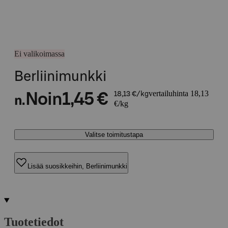
Ei valikoimassa
Berliinimunkki
vertailuhinta 18,13
Noin
1,45 €
18,13 €/kg
n.
€/kg
Valitse toimitustapa
Lisää suosikkeihin, Berliinimunkki
Tuotetiedot