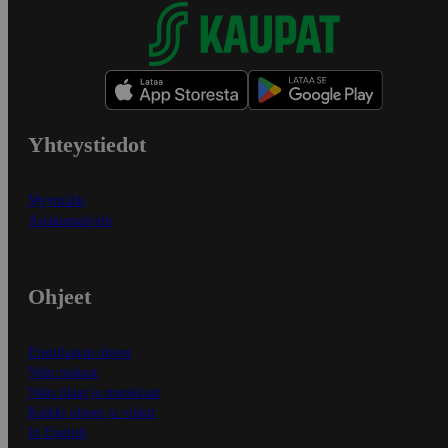
Yhteystiedot
Myymälät
Asiakaspalvelu
Ohjeet
Ensitilaajan ohjeet
Näin maksat
Näin tilaat ja muokkaat
Kaikki ohjeet ja vinkit
In English