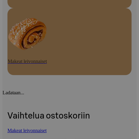
Makeat leivonnaiset
Ladataan...
Vaihtelua ostoskoriin
Makeat leivonnaiset
Ohita listaus