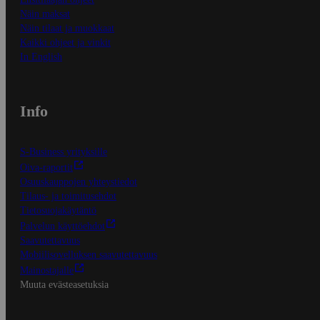
Näin maksat
Näin tilaat ja muokkaat
Kaikki ohjeet ja vinkit
In English
Info
S-Business yrityksille
Oiva-raportit
Osuuskauppojen yhteystiedot
Tilaus- ja toimitusehdot
Tietosuojakäytäntö
Palvelun käyttöehdot
Saavutettavuus
Mobiilisovelluksen saavutettavuus
Mainostajalle
Muuta evästeasetuksia