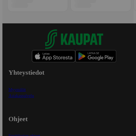
Yhteystiedot
Myymälät
Asiakaspalvelu
Ohjeet
Ensitilaajan ohjeet