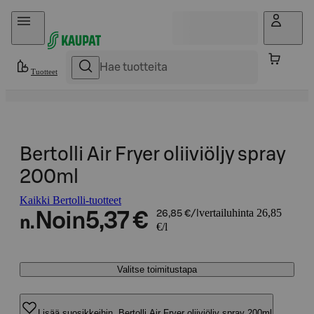
Hyppää sisältöön
Tuotteet
Bertolli Air Fryer oliiviöljy spray
200ml
Kaikki Bertolli-tuotteet
vertailuhinta 26,85
Noin
5,37 €
26,85 €/l
n.
€/l
Valitse toimitustapa
Lisää suosikkeihin, Bertolli Air Fryer oliiviöljy spray 200ml