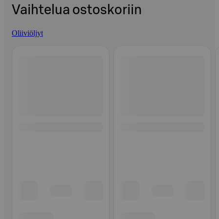
Vaihtelua ostoskoriin
Oliiviöljyt
Ohita listaus