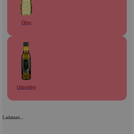
Öljyt
Oliiviöljyt
Ladataan...