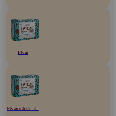
Kissat
Kissan märkäruoka