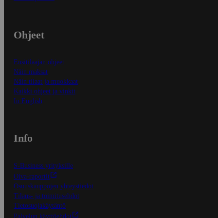
Ohjeet
Ensitilaajan ohjeet
Näin maksat
Näin tilaat ja muokkaat
Kaikki ohjeet ja vinkit
In English
Info
S-Business yrityksille
Oiva-raportit
Osuuskauppojen yhteystiedot
Tilaus- ja toimitusehdot
Tietosuojakäytäntö
Palvelun käyttöehdot