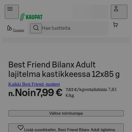
Hyppää sisältöön
Tuotteet
Best Friend Bilanx Adult
lajitelma kastikkeessa 12x85 g
Kaikki Best Friend -tuotteet
vertailuhinta 7,83
Noin
7,99 €
7,83 €/kg
n.
€/kg
Valitse toimitustapa
Lisää suosikkeihin, Best Friend Bilanx Adult lajitelma