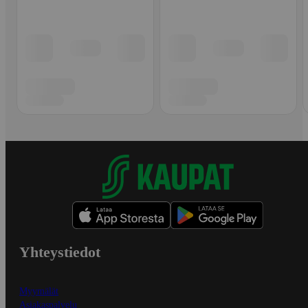
Yhteystiedot
Myymälät
Asiakaspalvelu