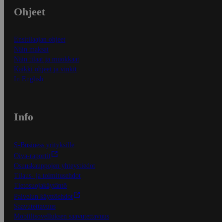
Ohjeet
Ensitilaajan ohjeet
Näin maksat
Näin tilaat ja muokkaat
Kaikki ohjeet ja vinkit
In English
Info
S-Business yrityksille
Oiva-raportit
Osuuskauppojen yhteystiedot
Tilaus- ja toimitusehdot
Tietosuojakäytäntö
Palvelun käyttöehdot
Saavutettavuus
Mobiilisovelluksen saavutettavuus