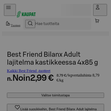
Hyppää sisältöön
Tuotteet
Best Friend Bilanx Adult
lajitelma kastikkeessa 4x85 g
Kaikki Best Friend -tuotteet
vertailuhinta 8,79
Noin
2,99 €
8,79 €/kg
n.
€/kg
Valitse toimitustapa
Lisää suosikkeihin, Best Friend Bilanx Adult lajitelma