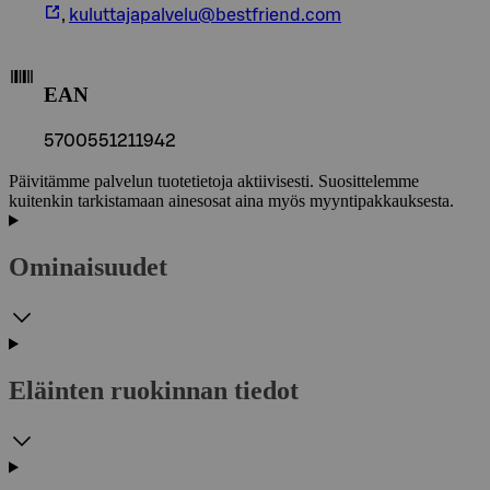
,
kuluttajapalvelu@bestfriend.com
EAN
5700551211942
Päivitämme palvelun tuotetietoja aktiivisesti. Suosittelemme
kuitenkin tarkistamaan ainesosat aina myös myyntipakkauksesta.
Ominaisuudet
Eläinten ruokinnan tiedot