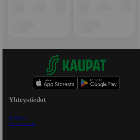
Yhteystiedot
Myymälät
Asiakaspalvelu