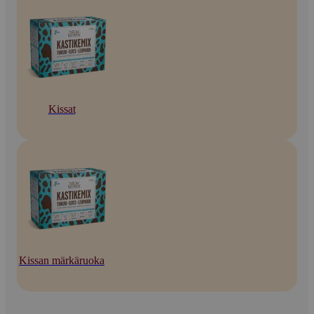
Kissat
Kissan märkäruoka