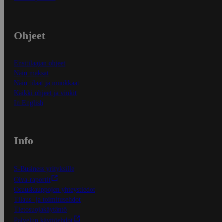
Ohjeet
Ensitilaajan ohjeet
Näin maksat
Näin tilaat ja muokkaat
Kaikki ohjeet ja vinkit
In English
Info
S-Business yrityksille
Oiva-raportit
Osuuskauppojen yhteystiedot
Tilaus- ja toimitusehdot
Tietosuojakäytäntö
Palvelun käyttöehdot