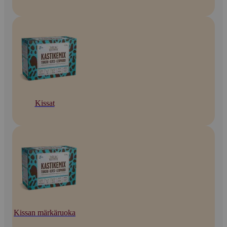
Kissat
Kissan märkäruoka