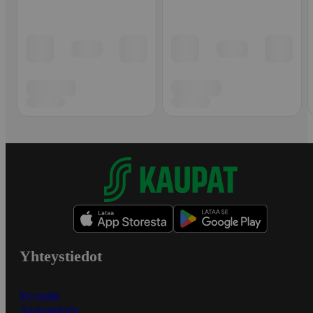
Yhteystiedot
Myymälät
Asiakaspalvelu