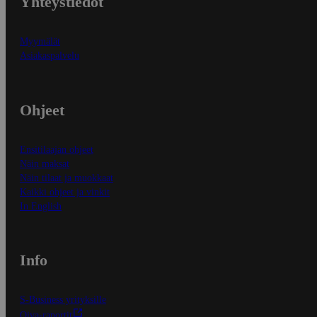
Yhteystiedot
Myymälät
Asiakaspalvelu
Ohjeet
Ensitilaajan ohjeet
Näin maksat
Näin tilaat ja muokkaat
Kaikki ohjeet ja vinkit
In English
Info
S-Business yrityksille
Oiva-raportit