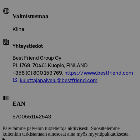
Valmistusmaa
Kiina
Yhteystiedot
Best Friend Group Oy
PL 1769, 70461 Kuopio, FINLAND
+358 (0) 800 153 769,
https://www.bestfriend.com
,
kuluttajapalvelu@bestfriend.com
EAN
5700551142543
Päivitämme palvelun tuotetietoja aktiivisesti. Suosittelemme
kuitenkin tarkistamaan ainesosat aina myös myyntipakkauksesta.