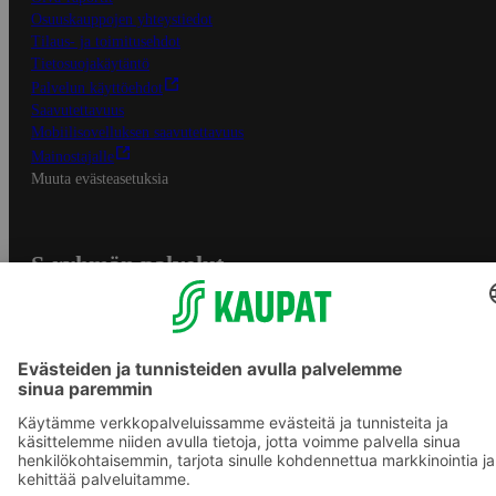
Osuuskauppojen yhteystiedot
Tilaus- ja toimitusehdot
Tietosuojakäytäntö
Palvelun käyttöehdot
Saavutettavuus
Mobiilisovelluksen saavutettavuus
Mainostajalle
Muuta evästeasetuksia
S-ryhmän palvelut
S-ryhmä
Asiakasomistajuus
Yhteishyvä Ruoka -sovellus
S-ostoslista -sovellus
Prisma.fi
Sokos.fi
S-Pankki