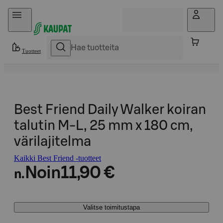
Hyppää sisältöön
Tuotteet
Best Friend Daily Walker koiran
talutin M-L, 25 mm x 180 cm,
värilajitelma
Kaikki Best Friend -tuotteet
Noin
11,90 €
n.
Valitse toimitustapa