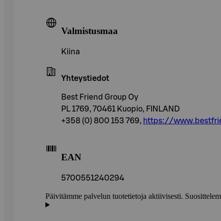
Valmistusmaa
Kiina
Yhteystiedot
Best Friend Group Oy
PL 1769, 70461 Kuopio, FINLAND
+358 (0) 800 153 769,
https://www.bestfr
EAN
5700551240294
Päivitämme palvelun tuotetietoja aktiivisesti. Suositte