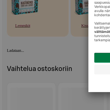
Lemmikit
Kissat
Ladataan...
Vaihtelua ostoskoriin
Ohita listaus