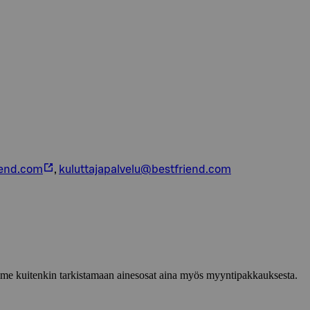
iend.com
,
kuluttajapalvelu@bestfriend.com
lemme kuitenkin tarkistamaan ainesosat aina myös myyntipakkauksesta.