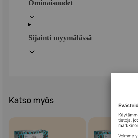
Ominaisuudet
Sijainti myymälässä
Katso myös