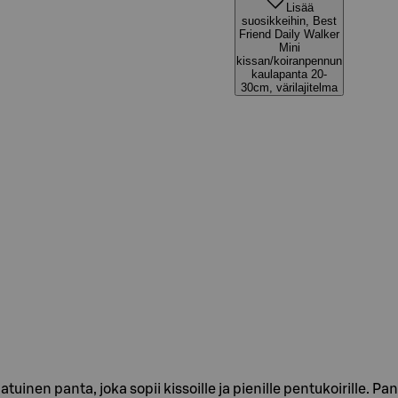
Lisää
suosikkeihin, Best
Friend Daily Walker
Mini
kissan/koiranpennun
kaulapanta 20-
30cm, värilajitelma
tuinen panta, joka sopii kissoille ja pienille pentukoirille. Pa