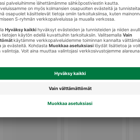
Kissan pannat, valjaat ja talutushihnat