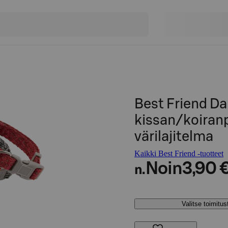
Best Friend Da
kissan/koiran
värilajitelma
Kaikki Best Friend -tuotteet
Noin
3,90 
n.
Valitse toimitu