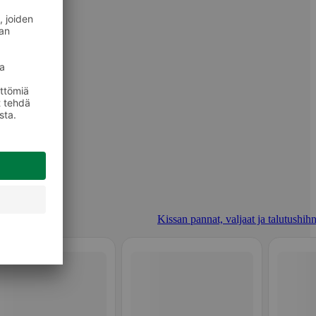
Kissan pannat, valjaat ja talutushihn