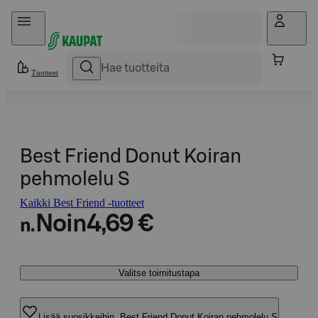
Hyppää sisältöön
Tuotteet
Best Friend Donut Koiran
pehmolelu S
Kaikki Best Friend -tuotteet
Noin
4,69 €
n.
Valitse toimitustapa
Lisää suosikkeihin, Best Friend Donut Koiran pehmolelu S