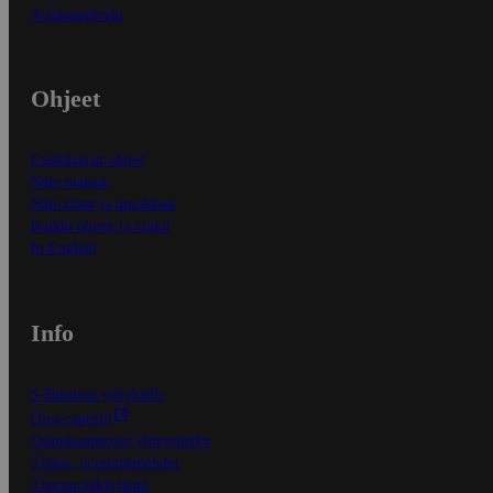
Asiakaspalvelu
Ohjeet
Ensitilaajan ohjeet
Näin maksat
Näin tilaat ja muokkaat
Kaikki ohjeet ja vinkit
In English
Info
S-Business yrityksille
Oiva-raportit
Osuuskauppojen yhteystiedot
Tilaus- ja toimitusehdot
Tietosuojakäytäntö