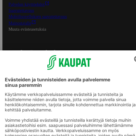
Palvelun käyttöehdot
Saavutettavuus
Mobiilisovelluksen saavutettavuus
Mainostajalle
Muuta evästeasetuksia
S-ryhmän palvelut
S-ryhmä
Asiakasomistajuus
Yhteishyvä Ruoka -sovellus
S-ostoslista -sovellus
Prisma.fi
Sokos.fi
S-Pankki
Yhteishyvä
Sokos Hotels
Raflaamo