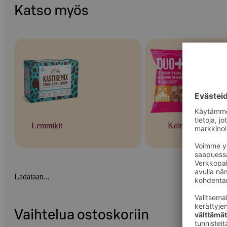
Katso myös
Lemmikit
Koirat
Ladataan...
Vaihtelua ostoskoriin