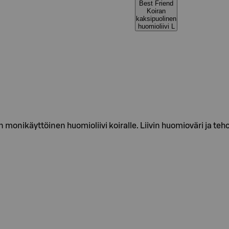
Best Friend
Koiran
kaksipuolinen
huomioliivi L
n monikäyttöinen huomioliivi koiralle. Liivin huomioväri ja te