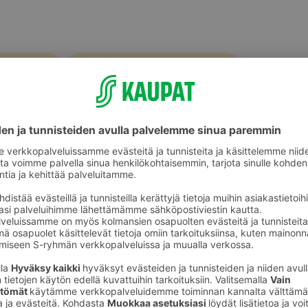
Pissa-alustat, heijastavat tuotteet ja
muut tarvikkeet