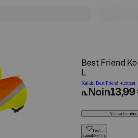
Best Friend Ko
L
Kaikki Best Friend -tuotteet
Noin
13,99
n.
Valitse toimitu
Lisää
suosikkeihin,