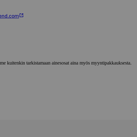
iend.com
lemme kuitenkin tarkistamaan ainesosat aina myös myyntipakkauksesta.