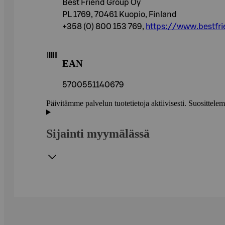
Best Friend Group Oy
PL 1769, 70461 Kuopio, Finland
+358 (0) 800 153 769,
https://www.bestfr
EAN
5700551140679
Päivitämme palvelun tuotetietoja aktiivisesti. Suositte
Sijainti myymälässä