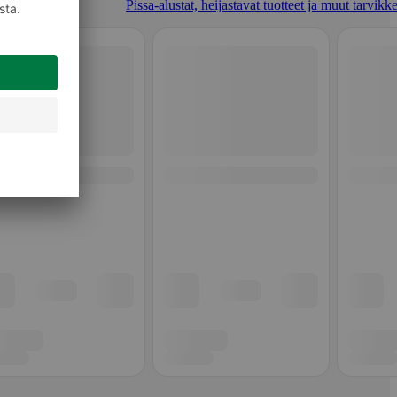
Pissa-alustat, heijastavat tuotteet ja muut tarvikk