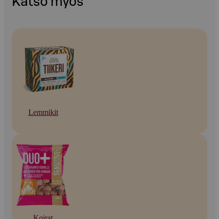
Katso myös
Lemmikit
Koirat