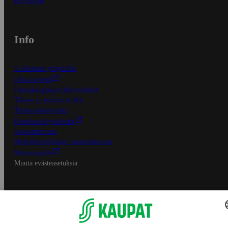
In English
Info
S-Business yrityksille
Oiva-raportit
Osuuskauppojen yhteystiedot
Tilaus- ja toimitusehdot
Tietosuojakäytäntö
Palvelun käyttöehdot
Saavutettavuus
Mobiilisovelluksen saavutettavuus
Mainostajalle
Muuta evästeasetuksia
S-ryhmän palvelut