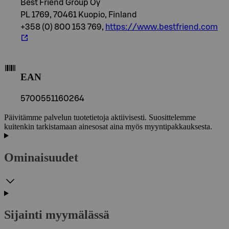
Best Friend Group Oy
PL 1769, 70461 Kuopio, Finland
+358 (0) 800 153 769,
https://www.bestfriend.com
EAN
5700551160264
Päivitämme palvelun tuotetietoja aktiivisesti. Suosittelemme
kuitenkin tarkistamaan ainesosat aina myös myyntipakkauksesta.
Ominaisuudet
Sijainti myymälässä