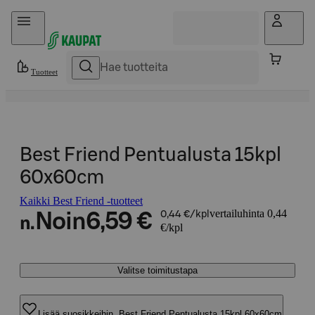
Hyppää sisältöön
Tuotteet
Best Friend Pentualusta 15kpl
60x60cm
Kaikki Best Friend -tuotteet
vertailuhinta 0,44
Noin
6,59 €
0,44 €/kpl
n.
€/kpl
Valitse toimitustapa
Lisää suosikkeihin, Best Friend Pentualusta 15kpl 60x60cm