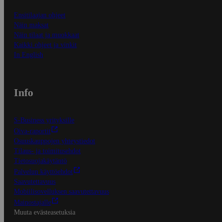
Ensitilaajan ohjeet
Näin maksat
Näin tilaat ja muokkaat
Kaikki ohjeet ja vinkit
In English
Info
S-Business yrityksille
Oiva-raportit
Osuuskauppojen yhteystiedot
Tilaus- ja toimitusehdot
Tietosuojakäytäntö
Palvelun käyttöehdot
Saavutettavuus
Mobiilisovelluksen saavutettavuus
Mainostajalle
Muuta evästeasetuksia