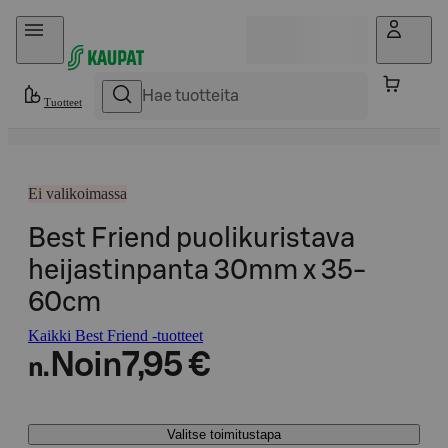
Hyppää sisältöön
Tuotteet
Ei valikoimassa
Best Friend puolikuristava
heijastinpanta 30mm x 35-
60cm
Kaikki Best Friend -tuotteet
Noin
7,95 €
n.
Valitse toimitustapa