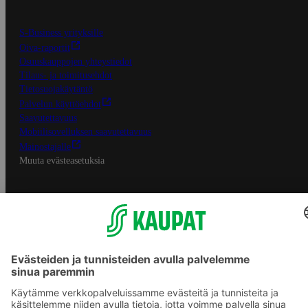
S-Business yrityksille
Oiva-raportit
Osuuskauppojen yhteystiedot
Tilaus- ja toimitusehdot
Tietosuojakäytäntö
Palvelun käyttöehdot
Saavutettavuus
Mobiilisovelluksen saavutettavuus
Mainostajalle
Muuta evästeasetuksia
S-ryhmän palvelut
S-ryhmä
Asiakasomistajuus
Yhteishyvä Ruoka -sovellus
S-ostoslista -sovellus