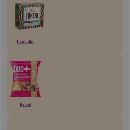
Lemmikit
Koirat