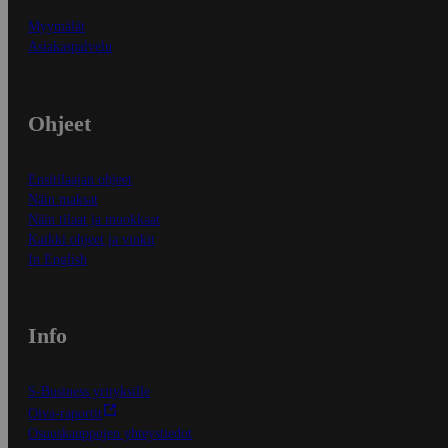
Myymälät
Asiakaspalvelu
Ohjeet
Ensitilaajan ohjeet
Näin maksat
Näin tilaat ja muokkaat
Kaikki ohjeet ja vinkit
In English
Info
S-Business yrityksille
Oiva-raportit
Osuuskauppojen yhteystiedot