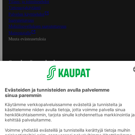
Tilaus- ja toimitusehdot
Tietosuojakäytäntö
Palvelun käyttöehdot
Saavutettavuus
Mobiilisovelluksen saavutettavuus
Mainostajalle
Muuta evästeasetuksia
S-ryhmän palvelut
S-ryhmä
Asiakasomistajuus
Yhteishyvä Ruoka -sovellus
S-ostoslista -sovellus
Prisma.fi
Sokos.fi
S-Pankki
Yhteishyvä
Sokos Hotels