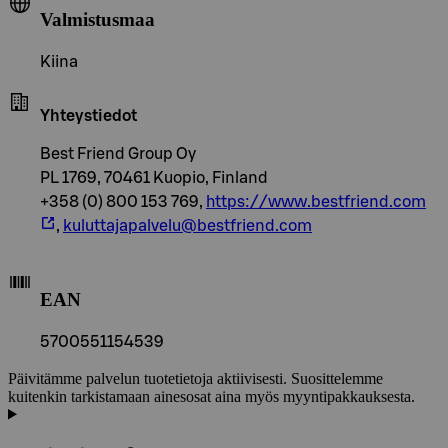
Valmistusmaa
Kiina
Yhteystiedot
Best Friend Group Oy
PL 1769, 70461 Kuopio, Finland
+358 (0) 800 153 769,
https://www.bestfriend.com
,
kuluttajapalvelu@bestfriend.com
EAN
5700551154539
Päivitämme palvelun tuotetietoja aktiivisesti. Suosittelemme
kuitenkin tarkistamaan ainesosat aina myös myyntipakkauksesta.