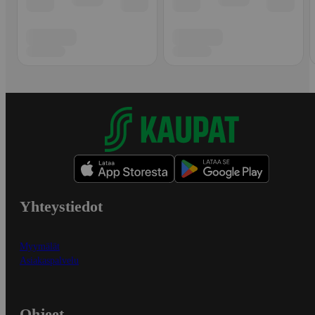
Yhteystiedot
Myymälät
Asiakaspalvelu
Ohjeet