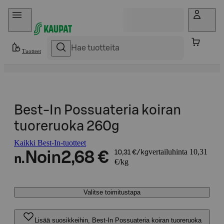
Hyppää sisältöön
Tuotteet
Best-In Possuateria koiran
tuoreruoka 260g
Kaikki Best-In-tuotteet
vertailuhinta 10,31
Noin
2,68 €
10,31 €/kg
n.
€/kg
Valitse toimitustapa
Lisää suosikkeihin, Best-In Possuateria koiran tuoreruoka