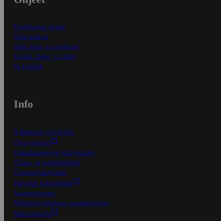
Ensitilaajan ohjeet
Näin maksat
Näin tilaat ja muokkaat
Kaikki ohjeet ja vinkit
In English
Info
S-Business yrityksille
Oiva-raportit
Osuuskauppojen yhteystiedot
Tilaus- ja toimitusehdot
Tietosuojakäytäntö
Palvelun käyttöehdot
Saavutettavuus
Mobiilisovelluksen saavutettavuus
Mainostajalle