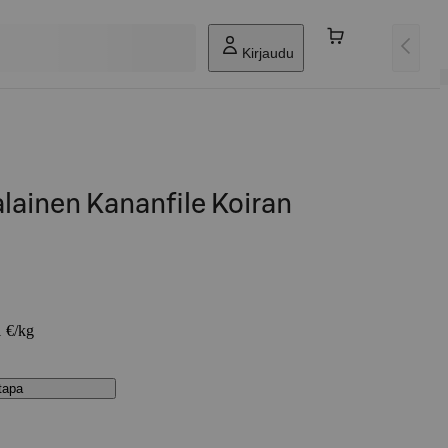
Kirjaudu
lainen Kananfile Koiran
1 €/kg
stapa