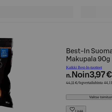
Best-In Suoma
Makupala 90g
Kaikki Best-In-tuotteet
Noin
3,97 €
n.
vertailuhinta 44,1
44,11 €/kg
Valitse toimitu
Lisää