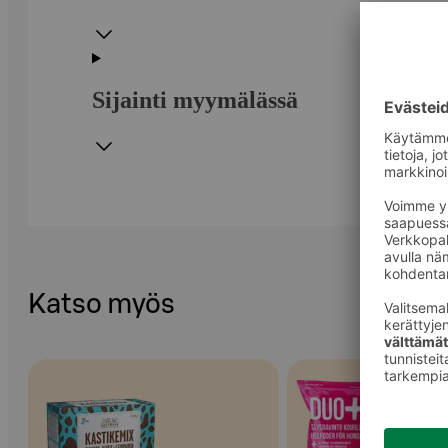
Sijainti myymälässä
Katso myös