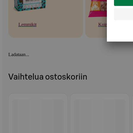
Lemmikit
Koirat
Ladataan...
Vaihtelua ostoskoriin
Ohita listaus