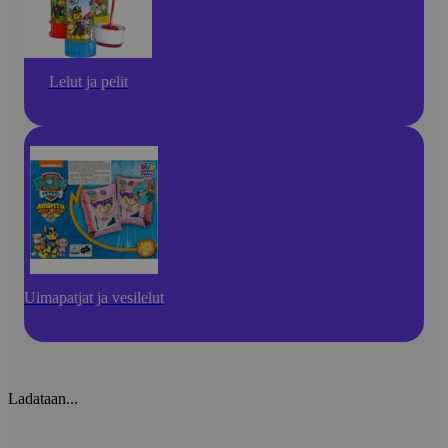
Lelut ja pelit
Uimapatjat ja vesilelut
Ladataan...