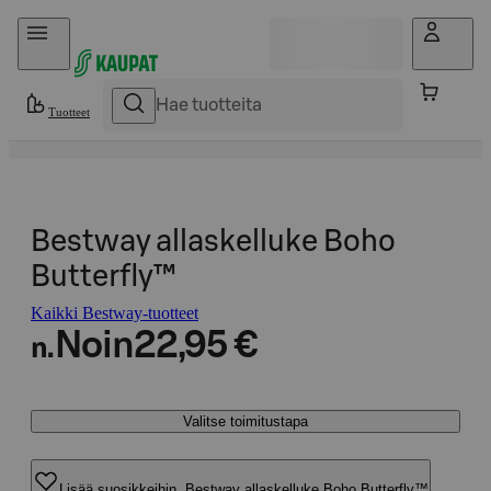
Hyppää sisältöön
Tuotteet
Bestway allaskelluke Boho
Butterfly™
Kaikki Bestway-tuotteet
Noin
22,95 €
n.
Valitse toimitustapa
Lisää suosikkeihin, Bestway allaskelluke Boho Butterfly™