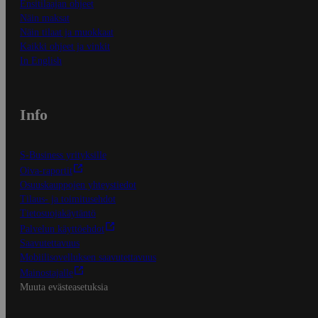
Ensitilaajan ohjeet
Näin maksat
Näin tilaat ja muokkaat
Kaikki ohjeet ja vinkit
In English
Info
S-Business yrityksille
Oiva-raportit
Osuuskauppojen yhteystiedot
Tilaus- ja toimitusehdot
Tietosuojakäytäntö
Palvelun käyttöehdot
Saavutettavuus
Mobiilisovelluksen saavutettavuus
Mainostajalle
Muuta evästeasetuksia