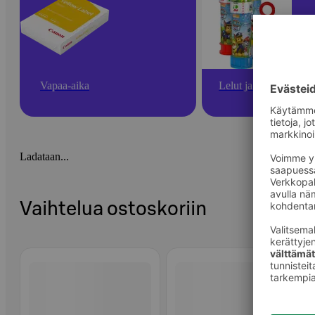
Vapaa-aika
Lelut ja pelit
Ladataan...
Vaihtelua ostoskoriin
Ohita listaus