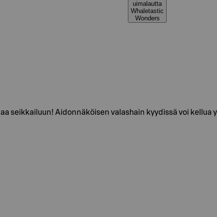
uimalautta
Whaletastic
Wonders
aa seikkailuun! Aidonnäköisen valashain kyydissä voi kellua yk