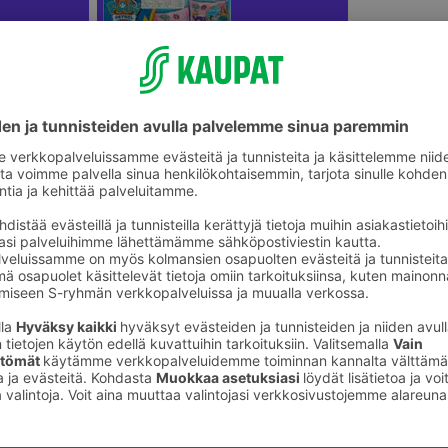
Uimapatjat ja vesilelut