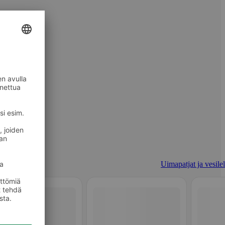
Uimapatjat ja vesilel