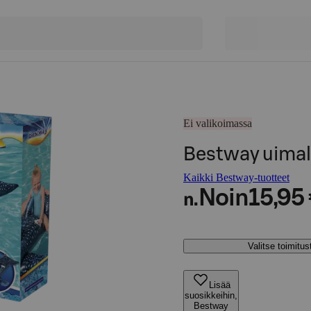
Ei valikoimassa
Bestway uimal
Kaikki Bestway-tuotteet
Noin
15,95
n.
Valitse toimitu
Lisää
suosikkeihin,
Bestway