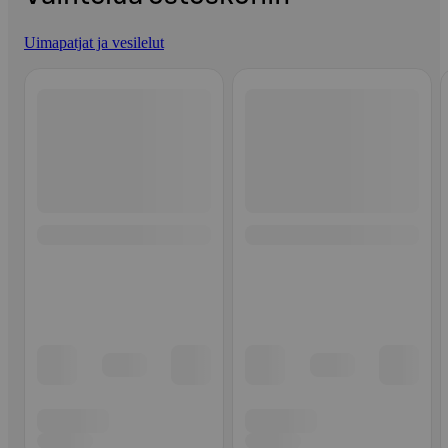
Uimapatjat ja vesilelut
Ohita listaus