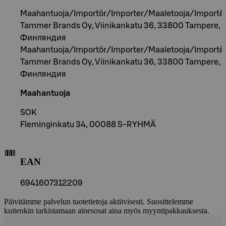
Maahantuoja/Importör/Importer/Maaletooja/Importēt
Tammer Brands Oy, Viinikankatu 36, 33800 Tampere, 
Финляндия
Maahantuoja/Importör/Importer/Maaletooja/Importēt
Tammer Brands Oy, Viinikankatu 36, 33800 Tampere, 
Финляндия
Maahantuoja
SOK
Fleminginkatu 34, 00088 S-RYHMÄ
EAN
6941607312209
Päivitämme palvelun tuotetietoja aktiivisesti. Suosittelemme
kuitenkin tarkistamaan ainesosat aina myös myyntipakkauksesta.