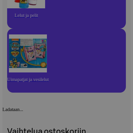
Lelut ja pelit
Uimapatjat ja vesilelut
Ladataan...
Vaihtelua ostoskoriin