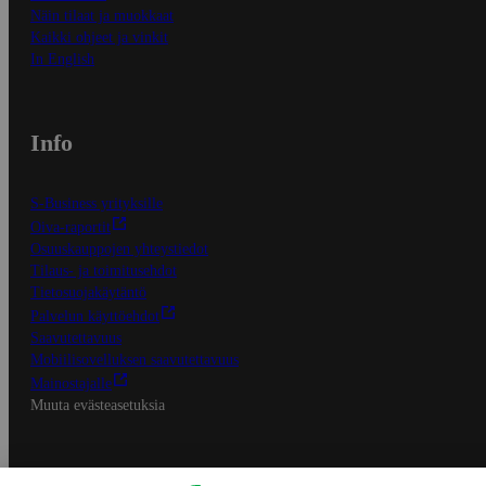
Näin tilaat ja muokkaat
Kaikki ohjeet ja vinkit
In English
Info
S-Business yrityksille
Oiva-raportit
Osuuskauppojen yhteystiedot
Tilaus- ja toimitusehdot
Tietosuojakäytäntö
Palvelun käyttöehdot
Saavutettavuus
Mobiilisovelluksen saavutettavuus
Mainostajalle
Muuta evästeasetuksia