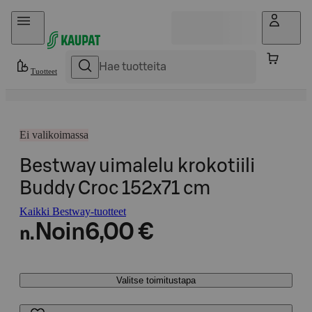
Hyppää sisältöön
Tuotteet
Ei valikoimassa
Bestway uimalelu krokotiili
Buddy Croc 152x71 cm
Kaikki Bestway-tuotteet
Noin
6,00 €
n.
Valitse toimitustapa