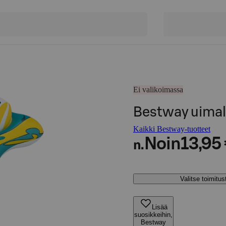
Ei valikoimassa
Bestway uimal
Kaikki Bestway-tuotteet
Noin
13,95
n.
Valitse toimitu
Lisää
suosikkeihin,
Bestway