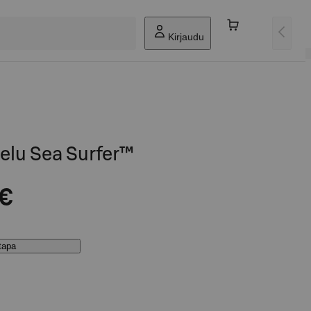
Kirjaudu
elu Sea Surfer™
 €
stapa