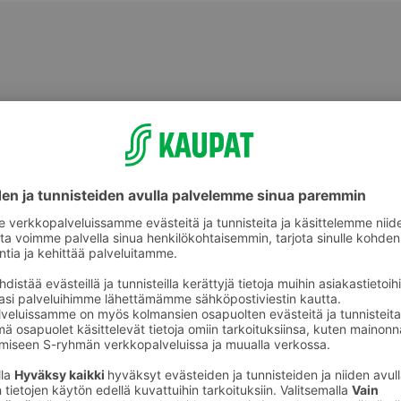
Uimapatjat ja vesilelut