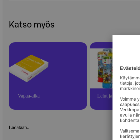
Katso myös
Vapaa-aika
Lelut ja pelit
Ladataan...