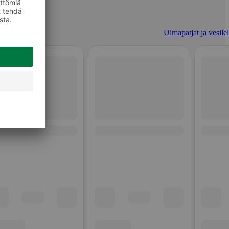
Uimapatjat ja vesilel