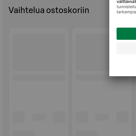
Vaihtelua ostoskoriin
Ohita listaus