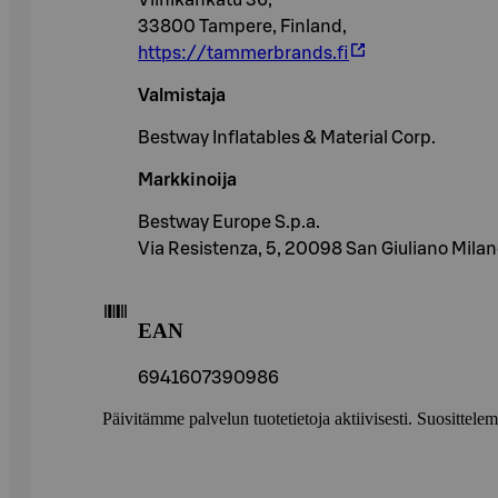
Viinikankatu 36,
33800 Tampere, Finland,
https://tammerbrands.fi
Valmistaja
Bestway Inflatables & Material Corp.
Markkinoija
Bestway Europe S.p.a.
Via Resistenza, 5, 20098 San Giuliano Milane
EAN
6941607390986
Päivitämme palvelun tuotetietoja aktiivisesti. Suositte