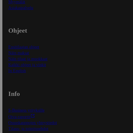
Myymälät
Asiakaspalvelu
Ohjeet
Ensitilaajan ohjeet
Näin maksat
Näin tilaat ja muokkaat
Kaikki ohjeet ja vinkit
In English
Info
S-Business yrityksille
Oiva-raportit
Osuuskauppojen yhteystiedot
Tilaus- ja toimitusehdot