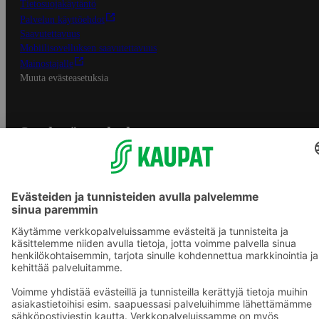
Tietosuojakäytäntö
Palvelun käyttöehdot
Saavutettavuus
Mobiilisovelluksen saavutettavuus
Mainostajalle
Muuta evästeasetuksia
S-ryhmän palvelut
S-ryhmä
Asiakasomistajuus
Yhteishyvä Ruoka -sovellus
S-ostoslista -sovellus
Prisma.fi
Sokos.fi
S-Pankki
Yhteishyvä
Sokos Hotels
Raflaamo