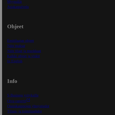
Myymälät
Asiakaspalvelu
Ohjeet
Ensitilaajan ohjeet
Näin maksat
Näin tilaat ja muokkaat
Kaikki ohjeet ja vinkit
In English
Info
S-Business yrityksille
Oiva-raportit
Osuuskauppojen yhteystiedot
Tilaus- ja toimitusehdot