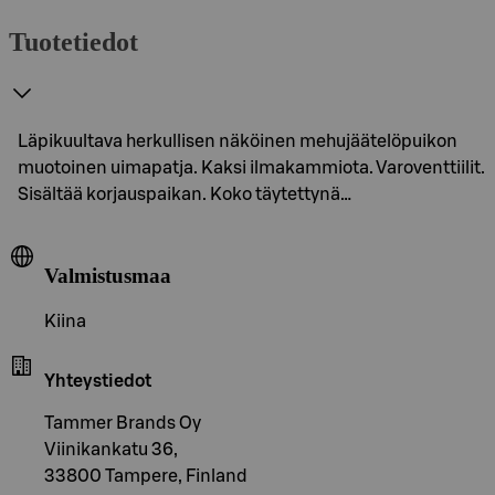
Tuotetiedot
Läpikuultava herkullisen näköinen mehujäätelöpuikon
muotoinen uimapatja. Kaksi ilmakammiota. Varoventtiilit.
Sisältää korjauspaikan. Koko täytettynä…
Valmistusmaa
Kiina
Yhteystiedot
Tammer Brands Oy
Viinikankatu 36,
33800 Tampere, Finland