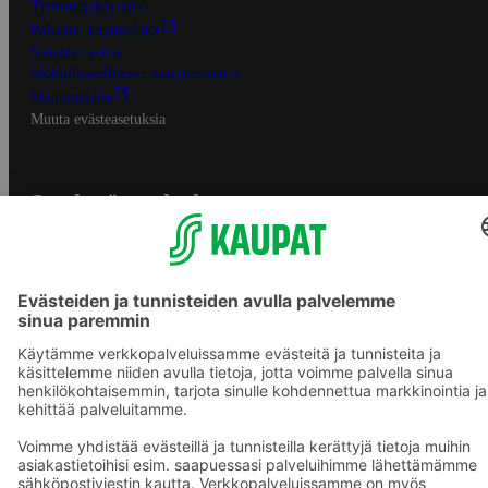
Tietosuojakäytäntö
Palvelun käyttöehdot
Saavutettavuus
Mobiilisovelluksen saavutettavuus
Mainostajalle
Muuta evästeasetuksia
S-ryhmän palvelut
S-ryhmä
Asiakasomistajuus
Yhteishyvä Ruoka -sovellus
S-ostoslista -sovellus
Prisma.fi
Sokos.fi
S-Pankki
Yhteishyvä
Sokos Hotels
Raflaamo